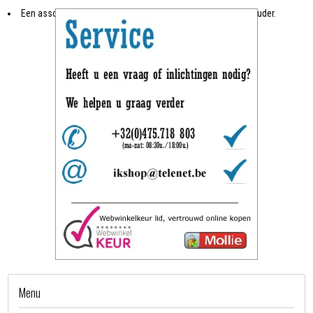
Een assortiment van 25 bits (25mm) met magnetische bithouder.
Menu