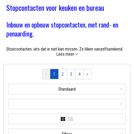
Stopcontacten voor keuken en bureau
Inbouw en opbouw stopcontacten, met rand- en
penaarding.
Stopcontacten, iets dat je niet kan missen. Ze lijken vanzelfsprekend,
Lees meer
omdat je er zo aan gewend bent. Maar misschien ben jij op zoek naar
een moderner stopcontact of is dat van jou kapot? Of ben jij gewoon
op zoek naar praktische en mooie stopcontacten voor in jouw keuken
1
2
3
4
of bureau? Dan ben je bij Ikshop zeker en vast goed terechtgekomen. Bij
Ikshop hebben we inbouw stopcontacten, opbouw stopcontacten,
Standaard
stopcontacten met randaarding en stopcontacten met penaarding.
Keuze genoeg dus, bovendien hebben we stopcontacten in allerlei
verschillende kleuren en vormen, zo vind je zeker wat je zoekt!
Een verfijnd assortiment aan uitgekiende meervoudige inbouw en
opbouw stopcontacten met en zonder USB laders (laadstations) uit het
CON-AKTIV®-programma kan Ikshop u aanbieden.