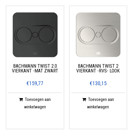
waaronder: luchtafvoer, Terugslagklep dampkap, muurdoorvoer,
Flexibele afvoerbuis, spoelbak, kraan, Ventilator badkamer, Badkamer
afzuiging, Afzuiging Toilet, spaanplaatschroeven, stopcontacten
keuken, enz.
BACHMANN TWIST 2.0
BACHMANN TWIST 2
VIERKANT -MAT ZWART
VIERKANT -RVS- LOOK
€159,77
€130,15
Toevoegen aan
Toevoegen aan
winkelwagen
winkelwagen