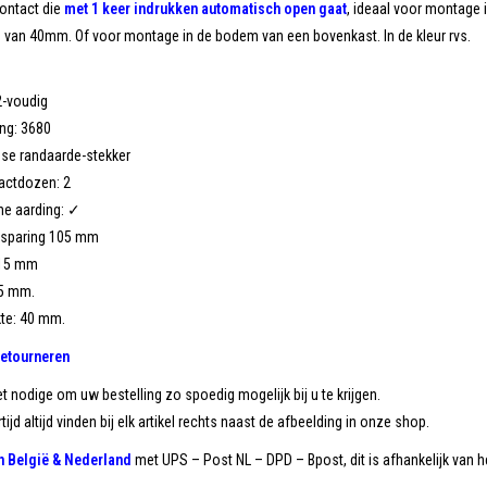
ontact die
met 1 keer indrukken automatisch open gaat
, ideaal voor montage 
 van 40mm. Of voor montage in de bodem van een bovenkast. In de kleur rvs.
 2-voudig
ing: 3680
sse randaarde-stekker
tactdozen: 2
he aarding: ✓
itsparing 105 mm
115 mm
,5 mm.
kte: 40 mm.
retourneren
et nodige om uw bestelling zo spoedig mogelijk bij u te krijgen.
tijd altijd vinden bij elk artikel rechts naast de afbeelding in onze shop.
in België & Nederland
met UPS – Post NL – DPD – Bpost, dit is afhankelijk van he