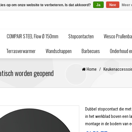
kies op om onze website te verbeteren. Is dat akkoord?
Ja
Nee
Meer 
COMPAIR STEEL Flow Ø 150mm
Stopcontacten
Wesco Prullenb
Terrasverwarmer
Wandschappen
Barbecues
Onderhoud en
Home
/
Keukenaccessoi
tisch worden geopend
Dubbel stopcontact die met
in het werkblad boven een 
montage in de bodem van een