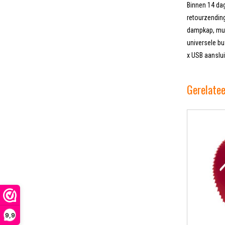
Binnen 14 dag
retourzending
dampkap, muur
universele b
x USB aanslu
Gerelate
9,9