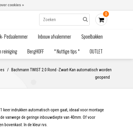
Blogs
Bestellen - €0,00
Inloggen
over cookies »
0
ak- Pedaalemmer
Inbouw afvalemmer
Spoelbakken
 reiniging
BergHOFF
* Nuttige tips *
OUTLET
res
/
Bachmann TWIST 2.0 Rond -Zwart-Kan automatisch worden
geopend
 1 keer indrukken automatisch open gaat, ideaal voor montage
lade vanwege de geringe inbouwdiepte van 40mm. Of voor
 bovenkast. In de kleur rvs.