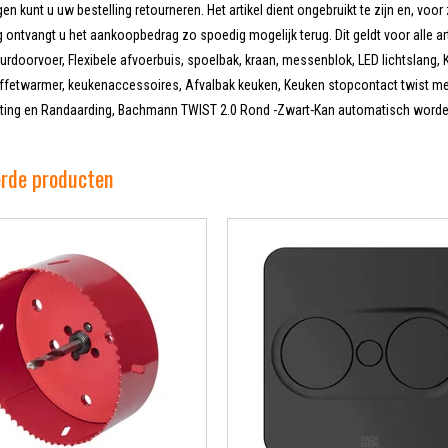
en kunt u uw bestelling retourneren. Het artikel dient ongebruikt te zijn en, voor 
 ontvangt u het aankoopbedrag zo spoedig mogelijk terug. Dit geldt voor alle ar
doorvoer, Flexibele afvoerbuis, spoelbak, kraan, messenblok, LED lichtslang, K
uffetwarmer, keukenaccessoires, Afvalbak keuken, Keuken stopcontact twist me
iting en Randaarding, Bachmann TWIST 2.0 Rond -Zwart-Kan automatisch worde
erde producten