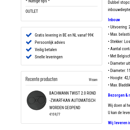
* Nuttige tips *
Dubbel stopc
inbouwdiepte
OUTLET
Inbouw
• Uitvoering:
• Max. belast
Gratis levering in BE en NL vanaf 99€
• Stekker: Lo
Persoonlijk advies
• Aantal con
Veilig betalen
• Met Belgisc
Snelle leveringen
• Diameter u
• Diameter: 
Recente producten
• Hoogte: 42
Wissen
• Max. Bladdi
BACHMANN TWIST 2.0 ROND
Bezorgen & 
-ZWART-KAN AUTOMATISCH
Wij doen al h
WORDEN GEOPEND
U kan de lever
€159,77
Wij leveren 