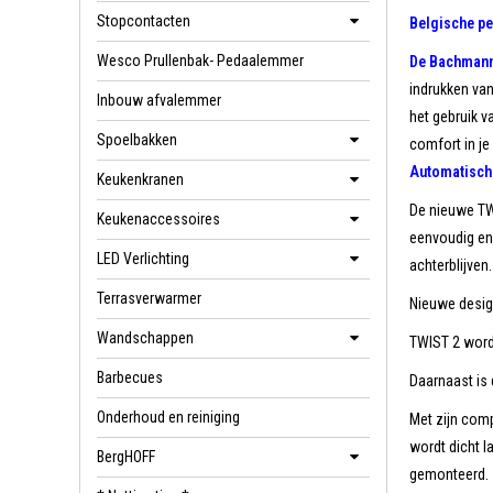
Stopcontacten
Belgische pe
Wesco Prullenbak- Pedaalemmer
De Bachmann
indrukken va
Inbouw afvalemmer
het gebruik v
Spoelbakken
comfort in je
Automatisch
Keukenkranen
De nieuwe TW
Keukenaccessoires
eenvoudig en 
LED Verlichting
achterblijven.
Terrasverwarmer
Nieuwe desig
Wandschappen
TWIST 2 wordt
Barbecues
Daarnaast is
Onderhoud en reiniging
Met zijn com
wordt dicht 
BergHOFF
gemonteerd.