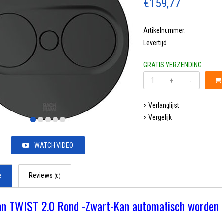
€159,77
Artikelnummer:
Levertijd:
GRATIS VERZENDING
+
-
> Verlanglijst
> Vergelijk
WATCH VIDEO
e
Reviews
(0)
n TWIST 2.0 Rond -Zwart-Kan automatisch worden