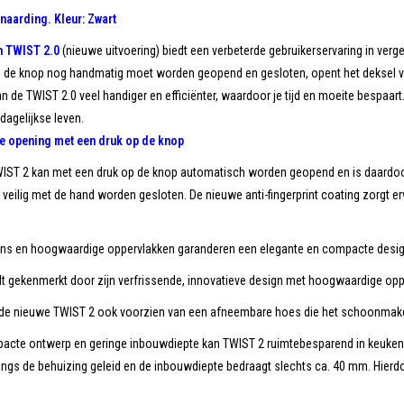
naarding. Kleur: Zwart
 TWIST 2.0
(nieuwe uitvoering) biedt een verbeterde gebruikerservaring in verge
n de knop nog handmatig moet worden geopend en gesloten, opent het deksel va
an de TWIST 2.0 veel handiger en efficiënter, waardoor je tijd en moeite bespaa
 dagelijkse leven.
e opening met een druk op de knop
IST 2 kan met een druk op de knop automatisch worden geopend en is daardoor
veilig met de hand worden gesloten. De nieuwe anti-fingerprint coating zorgt e
ns en hoogwaardige oppervlakken garanderen een elegante en compacte desi
 gekenmerkt door zijn verfrissende, innovatieve design met hoogwaardige opperv
 de nieuwe TWIST 2 ook voorzien van een afneembare hoes die het schoonmake
pacte ontwerp en geringe inbouwdiepte kan TWIST 2 ruimtebesparend in keuke
langs de behuizing geleid en de inbouwdiepte bedraagt slechts ca. 40 mm. Hie