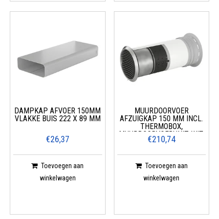
DAMPKAP AFVOER 150MM
MUURDOORVOER
VLAKKE BUIS 222 X 89 MM
AFZUIGKAP 150 MM INCL.
THERMOBOX,
MUURDOORVOERUNIT, WIT,
€26,37
€210,74
ROESTVRIJ STAAL
Toevoegen aan
Toevoegen aan
winkelwagen
winkelwagen