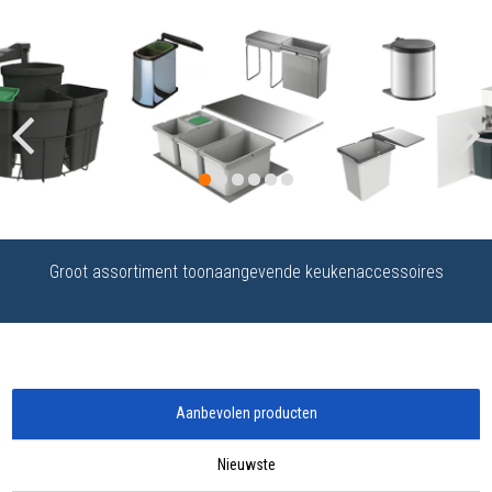
Previous
Next
Groot assortiment toonaangevende keukenaccessoires
Aanbevolen producten
Nieuwste