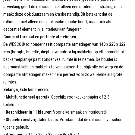
afwerking geeft de rolhouder niet alleen een moderne uitstraling, maar
maakt deze ook duurzaam en krasbestendig. Dit betekent dat de
rolhouder niet alleen een praktische functie heeft, maar ook als
decoratief element in je interieur kan fungeren.
Compact formaat en perfecte afmetingen
De WESCO® rolhouder heeft compacte afmetingen van
140 x 220 x 322
mm
(hoogte, breedte, diepte), waardoor hij makkelijk op elk aanrecht of
badkamerplankje past zonder veel ruimte in te nemen. De houder is
daarnaast licht en makkelijk te verplaatsen. Het stijlvolle ontwerp en de
compacte afmetingen maken hem perfect voor zowel kleine als grote
ruimtes.
Belangrijkste kenmerken:
•
Multifunctioneel gebruik:
Geschikt voor keukenpapier of 2-3
toiletrollen.
•
Beschikbaar in 11 kleuren:
Voor elke smaak en interieurstijl.
•
Stabiele roestvrijstalen basis:
Voorkomt dat de rolhouder verschuift
tijdens gebruik.
•
Afmetingen:
140 x 220 x 322 mm (H x B x T).