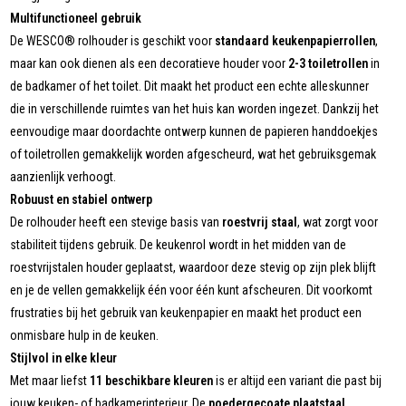
Multifunctioneel gebruik
De WESCO® rolhouder is geschikt voor
standaard keukenpapierrollen
,
maar kan ook dienen als een decoratieve houder voor
2-3 toiletrollen
in
de badkamer of het toilet. Dit maakt het product een echte alleskunner
die in verschillende ruimtes van het huis kan worden ingezet. Dankzij het
eenvoudige maar doordachte ontwerp kunnen de papieren handdoekjes
of toiletrollen gemakkelijk worden afgescheurd, wat het gebruiksgemak
aanzienlijk verhoogt.
Robuust en stabiel ontwerp
De rolhouder heeft een stevige basis van
roestvrij staal
, wat zorgt voor
stabiliteit tijdens gebruik. De keukenrol wordt in het midden van de
roestvrijstalen houder geplaatst, waardoor deze stevig op zijn plek blijft
en je de vellen gemakkelijk één voor één kunt afscheuren. Dit voorkomt
frustraties bij het gebruik van keukenpapier en maakt het product een
onmisbare hulp in de keuken.
Stijlvol in elke kleur
Met maar liefst
11 beschikbare kleuren
is er altijd een variant die past bij
jouw keuken- of badkamerinterieur. De
poedergecoate plaatstaal