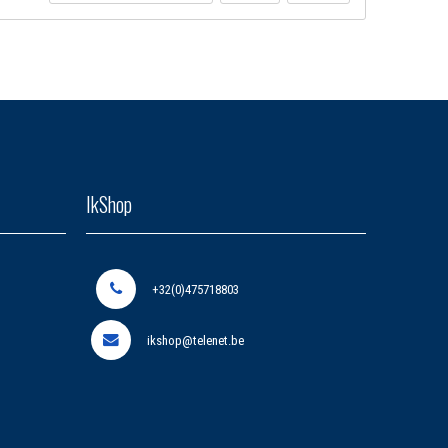
IkShop
+32(0)475718803
ikshop@telenet.be