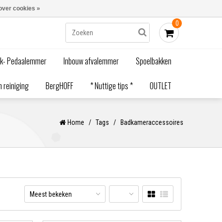
Blogs
Bestellen - €0,00
Inloggen
over cookies »
0
ak- Pedaalemmer
Inbouw afvalemmer
Spoelbakken
 reiniging
BergHOFF
* Nuttige tips *
OUTLET
Home
/
Tags
/
Badkameraccessoires
Meest bekeken