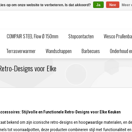
kies op om onze website te verbeteren. Is dat akkoord?
Ja
Nee
Meer 
COMPAIR STEEL Flow Ø 150mm
Stopcontacten
Wesco Prullenb
Terrasverwarmer
Wandschappen
Barbecues
Onderhoud en
Retro-Designs voor Elke
essoires: Stijlvolle en Functionele Retro-Designs voor Elke Keuken
t bekend om zijn iconische retro-designs en hoogwaardige materialen, en de 
ls tot voorraadpotten, deze producten combineren stijl met functionaliteit en 