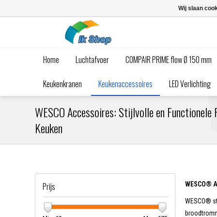
Wij slaan coo
Home
Luchtafvoer
COMPAIR PRIME flow Ø 150 mm
Keukenkranen
Keukenaccessoires
LED Verlichting
WESCO Accessoires: Stijlvolle en Functionele 
Keuken
WESCO® Acc
Prijs
WESCO® staa
broodtromme