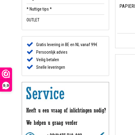
Conclusie
PAPIER
* Nuttige tips *
De WESCO® 
OUTLET
keukenbenod
uw keuken. 
Gratis levering in BE en NL vanaf 99€
Persoonlijk advies
Veilig betalen
Snelle leveringen
9,9