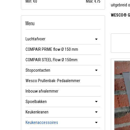
Min: €
0
Max: €
75
uitgebreid 
WESCO® Gr
Menu
De WESCO® G
"Grandma", 
Luchtafvoer
brood, cake
langer vers
COMPAIR PRIME flow Ø 150 mm
kleuren, pa
COMPAIR STEEL Flow Ø 150mm
Afmeting
Stopcontacten
WESCO® Koe
Wesco Prullenbak- Pedaalemmer
De WESCO® K
klassieke r
Inbouw afvalemmer
ruimte voor 
Spoelbakken
Afmeting
Keukenkranen
WESCO® Min
Keukenaccessoires
De WESCO® M