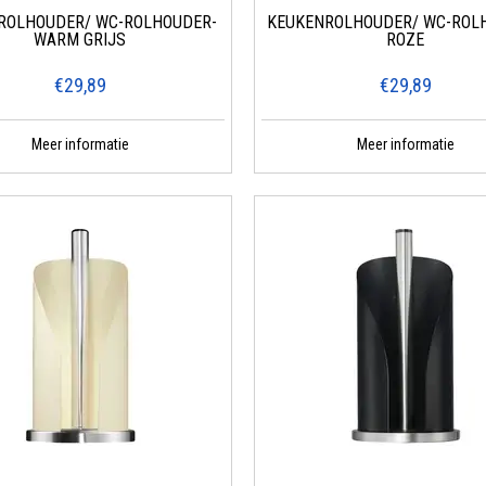
ROLHOUDER/ WC-ROLHOUDER-
KEUKENROLHOUDER/ WC-ROL
WARM GRIJS
ROZE
accessoires combineren retro design met moderne functionaliteit en duurzaam
igdheden, deze stijlvolle producten zijn ontworpen om niet alleen praktisch te 
€29,89
€29,89
Met een breed scala aan kleuren en stijlen, biedt WESCO® accessoires die perfe
Meer informatie
Meer informatie