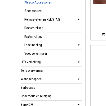
medicijnen,
Wesco Accessoires
scharnieren
Accessoires
vleugje retr
Afmeting
Relingsystemen RELISTA®
WESCO® Pap
Doekenrekken
De WESCO® P
Kastinrichting
mix van roes
Lade indeling
verkrijgbaa
decoratieve
Voedselvermaler
Afmeting
LED Verlichting
WESCO® Voo
Terrasverwarmer
Het WESCO® 
Wandschappen
het deksel m
alleen funct
Barbecues
brooddoos 
Onderhoud en reiniging
Afmeting
BergHOFF