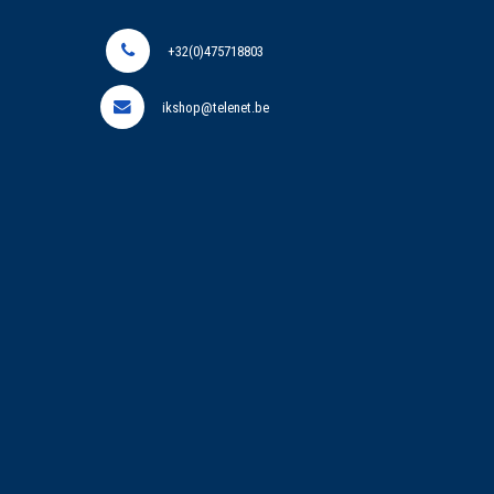
+32(0)475718803
ikshop@telenet.be