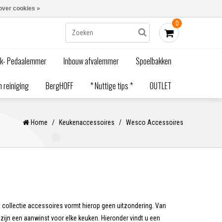
Blogs
Bestellen - €0,00
Inloggen
over cookies »
0
ak- Pedaalemmer
Inbouw afvalemmer
Spoelbakken
 reiniging
BergHOFF
* Nuttige tips *
OUTLET
Home
/
Keukenaccessoires
/
Wesco Accessoires
collectie accessoires vormt hierop geen uitzondering. Van
zijn een aanwinst voor elke keuken. Hieronder vindt u een