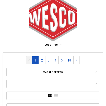
Wesco prullenbakken/afvalbakken zijn mooi,
Lees meer
praktisch en duurzaam: dat zijn de
afvalbakken van WESCO
1
2
3
4
5
10
Meest bekeken
Bij Ikshop vind je een brede selectie van de stijlvolle, praktische, en
duurzame afvalbakken van Wesco. Of je nu een afvaloplossing zoekt
voor de keuken, badkamer, kinderkamer, kantoor of praktijk, Wesco
heeft voor elk doel de perfecte afvalbak.
Laten we eens kijken naar de voordelen en verschillende opties die
Wesco biedt: