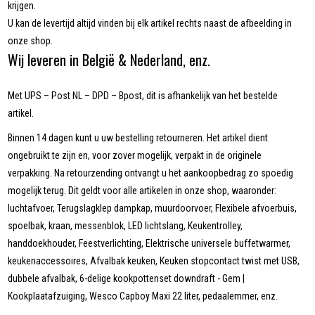
krijgen.
U kan de levertijd altijd vinden bij elk artikel rechts naast de afbeelding in
onze shop.
Wij leveren in België & Nederland, enz.
Met UPS – Post NL – DPD – Bpost, dit is afhankelijk van het bestelde
artikel.
Binnen 14 dagen kunt u uw bestelling retourneren. Het artikel dient
ongebruikt te zijn en, voor zover mogelijk, verpakt in de originele
verpakking. Na retourzending ontvangt u het aankoopbedrag zo spoedig
mogelijk terug. Dit geldt voor alle artikelen in onze shop, waaronder:
luchtafvoer, Terugslagklep dampkap, muurdoorvoer, Flexibele afvoerbuis,
spoelbak, kraan, messenblok, LED lichtslang, Keukentrolley,
handdoekhouder, Feestverlichting, Elektrische universele buffetwarmer,
keukenaccessoires, Afvalbak keuken, Keuken stopcontact twist met USB,
dubbele afvalbak, 6-delige kookpottenset downdraft - Gem |
Kookplaatafzuiging, Wesco Capboy Maxi 22 liter, pedaalemmer, enz.