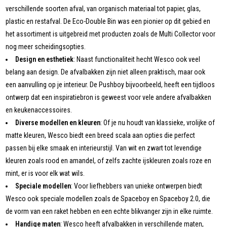
verschillende soorten afval, van organisch materiaal tot papier, glas,
plastic en restafval. De Eco-Double Bin was een pionier op dit gebied en
het assortiment is uitgebreid met producten zoals de Multi Collector voor
nog meer scheidingsopties.
Design en esthetiek
: Naast functionaliteit hecht Wesco ook veel
belang aan design. De afvalbakken zijn niet alleen praktisch, maar ook
een aanvulling op je interieur. De Pushboy bijvoorbeeld, heeft een tijdloos
ontwerp dat een inspiratiebron is geweest voor vele andere afvalbakken
en keukenaccessoires.
Diverse modellen en kleuren
: Of je nu houdt van klassieke, vrolijke of
matte kleuren, Wesco biedt een breed scala aan opties die perfect
passen bij elke smaak en interieurstijl. Van wit en zwart tot levendige
kleuren zoals rood en amandel, of zelfs zachte ijskleuren zoals roze en
mint, er is voor elk wat wils.
Speciale modellen
: Voor liefhebbers van unieke ontwerpen biedt
Wesco ook speciale modellen zoals de Spaceboy en Spaceboy 2.0, die
de vorm van een raket hebben en een echte blikvanger zijn in elke ruimte.
Handige maten
: Wesco heeft afvalbakken in verschillende maten,