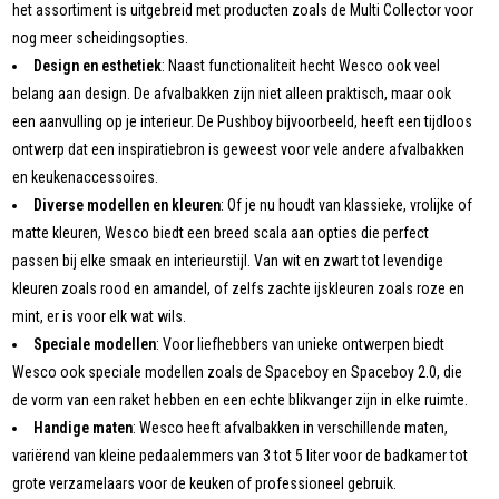
het assortiment is uitgebreid met producten zoals de Multi Collector voor
nog meer scheidingsopties.
Design en esthetiek
: Naast functionaliteit hecht Wesco ook veel
belang aan design. De afvalbakken zijn niet alleen praktisch, maar ook
een aanvulling op je interieur. De Pushboy bijvoorbeeld, heeft een tijdloos
ontwerp dat een inspiratiebron is geweest voor vele andere afvalbakken
en keukenaccessoires.
Diverse modellen en kleuren
: Of je nu houdt van klassieke, vrolijke of
matte kleuren, Wesco biedt een breed scala aan opties die perfect
passen bij elke smaak en interieurstijl. Van wit en zwart tot levendige
kleuren zoals rood en amandel, of zelfs zachte ijskleuren zoals roze en
mint, er is voor elk wat wils.
Speciale modellen
: Voor liefhebbers van unieke ontwerpen biedt
Wesco ook speciale modellen zoals de Spaceboy en Spaceboy 2.0, die
de vorm van een raket hebben en een echte blikvanger zijn in elke ruimte.
Handige maten
: Wesco heeft afvalbakken in verschillende maten,
variërend van kleine pedaalemmers van 3 tot 5 liter voor de badkamer tot
grote verzamelaars voor de keuken of professioneel gebruik.