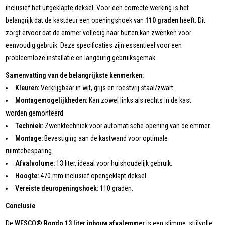
inclusief het uitgeklapte deksel. Voor een correcte werking is het
belangrijk dat de kastdeur een openingshoek van
110 graden
heeft. Dit
zorgt ervoor dat de emmer volledig naar buiten kan zwenken voor
eenvoudig gebruik. Deze specificaties zijn essentieel voor een
probleemloze installatie en langdurig gebruiksgemak.
Samenvatting van de belangrijkste kenmerken:
Kleuren:
Verkrijgbaar in wit, grijs en roestvrij staal/zwart.
Montagemogelijkheden:
Kan zowel links als rechts in de kast
worden gemonteerd.
Techniek:
Zwenktechniek voor automatische opening van de emmer.
Montage:
Bevestiging aan de kastwand voor optimale
ruimtebesparing.
Afvalvolume:
13 liter, ideaal voor huishoudelijk gebruik.
Hoogte:
470 mm inclusief opengeklapt deksel.
Vereiste deuropeningshoek:
110 graden.
Conclusie
De
WESCO® Rondo 13 liter inbouw afvalemmer
is een slimme, stijlvolle