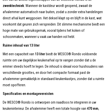
zwenktechniek
. Wanneer de kastdeur wordt geopend, zwaait de
afvalemmer automatisch naar buiten, zodat u zonder extra handelingen
direct afval kunt weggooien. Het deksel klapt op en blijft in de kast, wat
voorkomt dat geuren zich verspreiden. Dit slimme mechanisme biedt een
hoge mate van gebruiksgemak, vooral tijdens het koken of
schoonmaken, wanneer u vaak uw handen vol hebt.
Ruime inhoud van 13 liter
Met een capaciteit van
13 liter
biedt de WESCO® Rondo voldoende
ruimte om uw dagelijkse keukenafval op te vangen zonder dat u de
emmer steeds hoeft te legen. De inhoud is ideaal voor huishoudens van
verschillende groottes, en door het compacte formaat past de
afvalemmer gemakkelijk in standaard keukenkastjes, zonder dat u ruimte
moet opofferen.
Specificaties en montagevereisten
De WESCO® Rondo is ontworpen om naadloos te integreren in uw
keukeninterieur. De afvalemmer heeft een totale hoogte van
470 mm
,