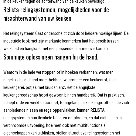
in de keuken tegen de achterwand van de keuken bevestigd
Relista relingsystemen, mogelijkheden voor de
nisachterwand van uw keuken.
Het relingsysteem Cast onderscheidt zich door heldere hoekige lijnen. De
industriële look met zijn markante kenmerken laat het bereik tussen
werkblad en hangkast met een passende charme overkomen.
Sommige oplossingen hangen bij de hand,
Waarom in de lade verstoppen of in hoeken verbannen, wat men
dagelijks bij de hand moet hebben, waaronder een keukenrol, klein
keukengerei, potjes met kruiden enz, Het belangrijkste
keukengereedschap hoort gewoon binnen handbereik, Dat is praktisch,
schept orde en werkt decoratief, Naargelang de keukengrootte en de zich
aanbiedende nissen en tegeloppervlakken, kunnen RELISTA
relingsystemen hun flexibele talenten ontplooien, En dat niet alleen in
verchroomde uitvoering, hoe men ook met multifunctionele
eigenschappen kan uitblinken, stellen attractieve relingsystemen het