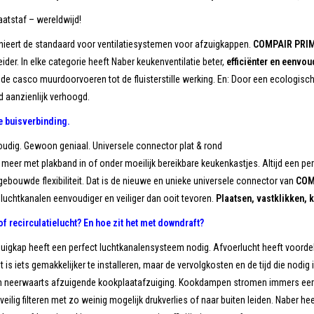
atstaf – wereldwijd!
nieert de standaard voor ventilatiesystemen voor afzuigkappen.
COMPAIR PRIM
ider. In elke categorie heeft Naber keukenventilatie beter,
efficiënter en eenvou
de casco muurdoorvoeren tot de fluisterstille werking. En: Door een ecologis
 aanzienlijk verhoogd.
e buisverbinding.
oudig. Gewoon geniaal. Universele connector plat & rond
meer met plakband in of onder moeilijk bereikbare keukenkastjes. Altijd een p
gebouwde flexibiliteit. Dat is de nieuwe en unieke universele connector van
COM
uchtkanalen eenvoudiger en veiliger dan ooit tevoren.
Plaatsen, vastklikken, k
f recirculatielucht? En hoe zit het met downdraft?
igkap heeft een perfect luchtkanalensysteem nodig. Afvoerlucht heeft voordele
t is iets gemakkelijker te installeren, maar de vervolgkosten en de tijd die nodig
jn neerwaarts afzuigende kookplaatafzuiging. Kookdampen stromen immers eerst
eilig filteren met zo weinig mogelijk drukverlies of naar buiten leiden. Naber h