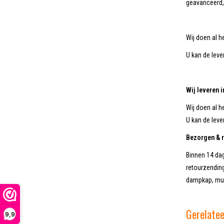
geavanceerd, 
Wij doen al h
U kan de lever
Wij leveren 
Wij doen al h
U kan de lever
Bezorgen & 
Binnen 14 dag
retourzending
dampkap, muu
Gerelate
9,9