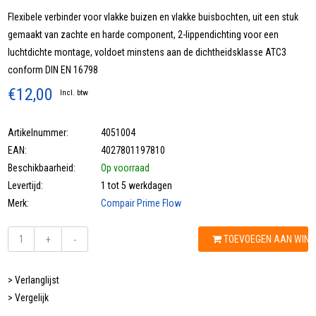
Flexibele verbinder voor vlakke buizen en vlakke buisbochten, uit een stuk
gemaakt van zachte en harde component, 2-lippendichting voor een
luchtdichte montage, voldoet minstens aan de dichtheidsklasse ATC3
conform DIN EN 16798
€12,00
Incl. btw
Artikelnummer:
4051004
EAN:
4027801197810
Beschikbaarheid:
Op voorraad
Levertijd:
1 tot 5 werkdagen
Merk:
Compair Prime Flow
TOEVOEGEN AAN WIN
+
-
> Verlanglijst
> Vergelijk