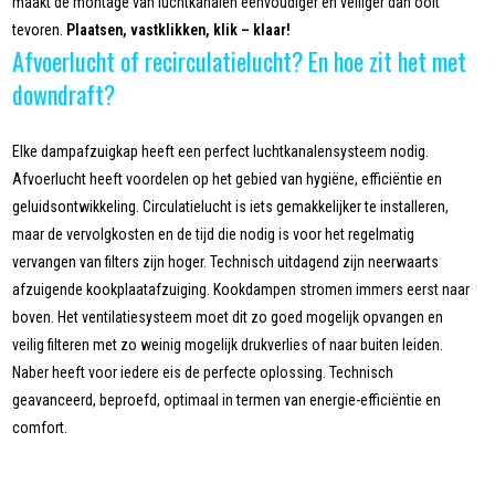
maakt de montage van luchtkanalen eenvoudiger en veiliger dan ooit
tevoren.
Plaatsen, vastklikken, klik – klaar!
Afvoerlucht of recirculatielucht? En hoe zit het met
downdraft?
Elke dampafzuigkap heeft een perfect luchtkanalensysteem nodig.
Afvoerlucht heeft voordelen op het gebied van hygiëne, efficiëntie en
geluidsontwikkeling. Circulatielucht is iets gemakkelijker te installeren,
maar de vervolgkosten en de tijd die nodig is voor het regelmatig
vervangen van filters zijn hoger. Technisch uitdagend zijn neerwaarts
afzuigende kookplaatafzuiging. Kookdampen stromen immers eerst naar
boven. Het ventilatiesysteem moet dit zo goed mogelijk opvangen en
veilig filteren met zo weinig mogelijk drukverlies of naar buiten leiden.
Naber heeft voor iedere eis de perfecte oplossing. Technisch
geavanceerd, beproefd, optimaal in termen van energie-efficiëntie en
comfort.