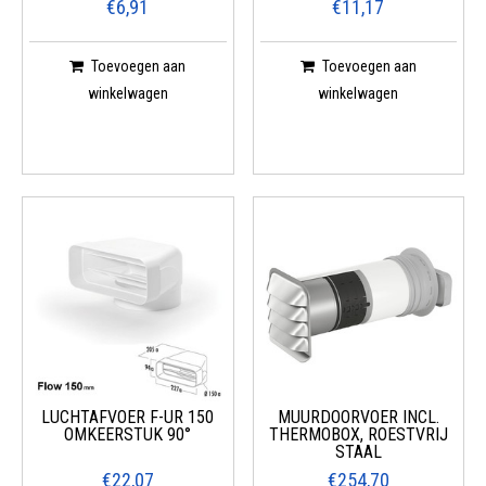
€6,91
€11,17
Toevoegen aan
Toevoegen aan
winkelwagen
winkelwagen
LUCHTAFVOER F-UR 150
MUURDOORVOER INCL.
OMKEERSTUK 90°
THERMOBOX, ROESTVRIJ
STAAL
€22,07
€254,70