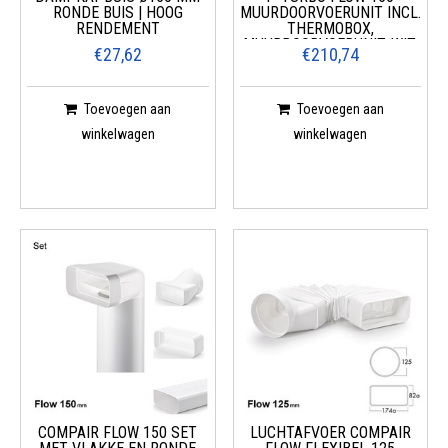
RONDE BUIS | HOOG
MUURDOORVOERUNIT INCL.
RENDEMENT
THERMOBOX,
MUURDOORVOERUNIT, WIT,
€27,62
€210,74
ROESTVRIJ STAAL
Toevoegen aan
Toevoegen aan
winkelwagen
winkelwagen
COMPAIR FLOW 150 SET
LUCHTAFVOER COMPAIR