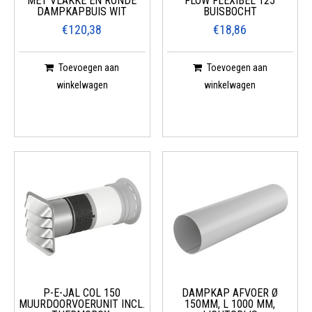
MET VLAKKE EN RONDE
FLOW FLEXIBEL 125
DAMPKAPBUIS WIT
BUISBOCHT
€120,38
€18,86
Toevoegen aan
Toevoegen aan
winkelwagen
winkelwagen
P-E-JAL COL 150
DAMPKAP AFVOER Ø
MUURDOORVOERUNIT INCL.
150MM, L 1000 MM,