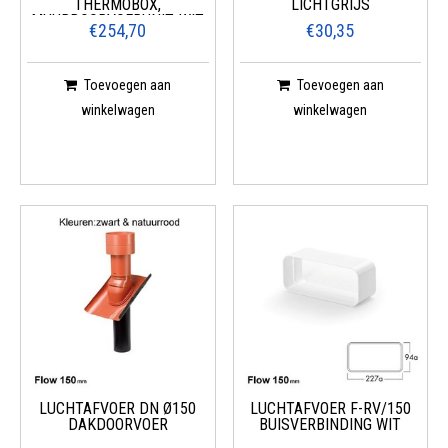
THERMOBOX,
LICHTGRIJS
MUURDOORVOERUNIT, WIT,
€254,70
€30,35
ROESTVRIJ STAAL
Toevoegen aan
Toevoegen aan
winkelwagen
winkelwagen
LUCHTAFVOER DN Ø150
LUCHTAFVOER F-RV/150
DAKDOORVOER
BUISVERBINDING WIT