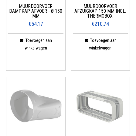
MUURDOORVOER
MUURDOORVOER
DAMPKAP AFVOER - Ø 150
AFZUIGKAP 150 MM INCL.
MM
THERMOBOX,
MUURDOORVOERUNIT, WIT,
€54,17
€210,74
ROESTVRIJ STAAL
Toevoegen aan
Toevoegen aan
winkelwagen
winkelwagen