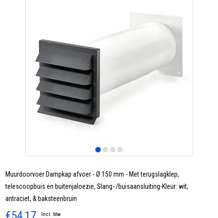
Muurdoorvoer Dampkap afvoer - Ø 150 mm - Met terugslagklep,
telescoopbuis en buitenjaloezie, Slang- /buisaansluiting-Kleur: wit,
antraciet, & baksteenbruin
€54,17
Incl. btw