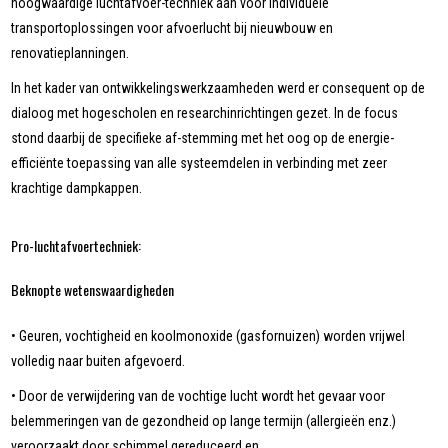
hoogwaardige luchtafvoer-techniek aan voor individuele
transportoplossingen voor afvoerlucht bij nieuwbouw en
renovatieplanningen.
In het kader van ontwikkelingswerkzaamheden werd er consequent op de
dialoog met hogescholen en researchinrichtingen gezet. In de focus
stond daarbij de specifieke af-stemming met het oog op de energie-
efficiënte toepassing van alle systeemdelen in verbinding met zeer
krachtige dampkappen.
Pro-luchtafvoertechniek:
Beknopte wetenswaardigheden
• Geuren, vochtigheid en koolmonoxide (gasfornuizen) worden vrijwel
volledig naar buiten afgevoerd.
• Door de verwijdering van de vochtige lucht wordt het gevaar voor
belemmeringen van de gezondheid op lange termijn (allergieën enz.)
veroorzaakt door schimmel gereduceerd en