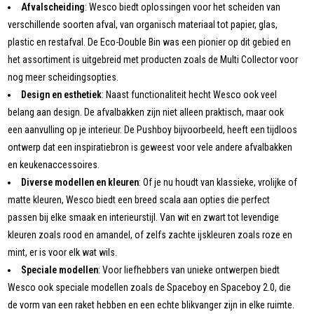
Afvalscheiding
: Wesco biedt oplossingen voor het scheiden van
verschillende soorten afval, van organisch materiaal tot papier, glas,
plastic en restafval. De Eco-Double Bin was een pionier op dit gebied en
het assortiment is uitgebreid met producten zoals de Multi Collector voor
nog meer scheidingsopties.
Design en esthetiek
: Naast functionaliteit hecht Wesco ook veel
belang aan design. De afvalbakken zijn niet alleen praktisch, maar ook
een aanvulling op je interieur. De Pushboy bijvoorbeeld, heeft een tijdloos
ontwerp dat een inspiratiebron is geweest voor vele andere afvalbakken
en keukenaccessoires.
Diverse modellen en kleuren
: Of je nu houdt van klassieke, vrolijke of
matte kleuren, Wesco biedt een breed scala aan opties die perfect
passen bij elke smaak en interieurstijl. Van wit en zwart tot levendige
kleuren zoals rood en amandel, of zelfs zachte ijskleuren zoals roze en
mint, er is voor elk wat wils.
Speciale modellen
: Voor liefhebbers van unieke ontwerpen biedt
Wesco ook speciale modellen zoals de Spaceboy en Spaceboy 2.0, die
de vorm van een raket hebben en een echte blikvanger zijn in elke ruimte.