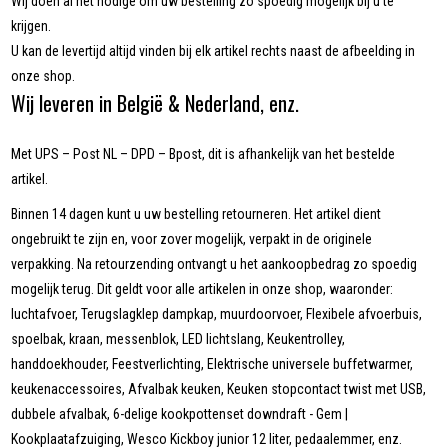
Wij doen al het nodige om uw bestelling zo spoedig mogelijk bij u te
krijgen.
U kan de levertijd altijd vinden bij elk artikel rechts naast de afbeelding in
onze shop.
Wij leveren in België & Nederland, enz.
Met UPS – Post NL – DPD – Bpost, dit is afhankelijk van het bestelde
artikel.
Binnen 14 dagen kunt u uw bestelling retourneren. Het artikel dient
ongebruikt te zijn en, voor zover mogelijk, verpakt in de originele
verpakking. Na retourzending ontvangt u het aankoopbedrag zo spoedig
mogelijk terug. Dit geldt voor alle artikelen in onze shop, waaronder:
luchtafvoer, Terugslagklep dampkap, muurdoorvoer, Flexibele afvoerbuis,
spoelbak, kraan, messenblok, LED lichtslang, Keukentrolley,
handdoekhouder, Feestverlichting, Elektrische universele buffetwarmer,
keukenaccessoires, Afvalbak keuken, Keuken stopcontact twist met USB,
dubbele afvalbak, 6-delige kookpottenset downdraft - Gem |
Kookplaatafzuiging, Wesco Kickboy junior 12 liter, pedaalemmer, enz.