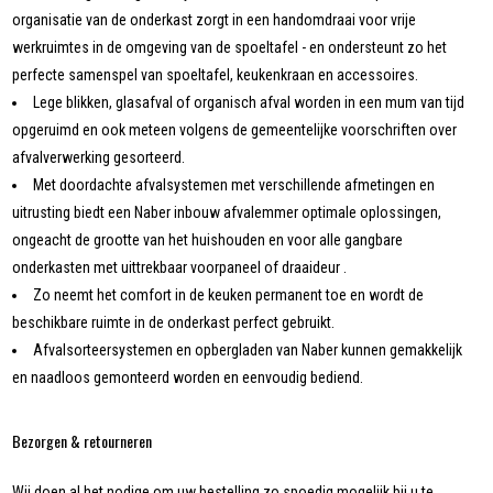
organisatie van de onderkast zorgt in een handomdraai voor vrije
werkruimtes in de omgeving van de spoeltafel - en ondersteunt zo het
perfecte samenspel van spoeltafel, keukenkraan en accessoires.
Lege blikken, glasafval of organisch afval worden in een mum van tijd
opgeruimd en ook meteen volgens de gemeentelijke voorschriften over
afvalverwerking gesorteerd.
Met doordachte afvalsystemen met verschillende afmetingen en
uitrusting biedt een Naber inbouw afvalemmer optimale oplossingen,
ongeacht de grootte van het huishouden en voor alle gangbare
onderkasten met uittrekbaar voorpaneel of draaideur .
Zo neemt het comfort in de keuken permanent toe en wordt de
beschikbare ruimte in de onderkast perfect gebruikt.
Afvalsorteersystemen en opbergladen van Naber kunnen gemakkelijk
en naadloos gemonteerd worden en eenvoudig bediend.
Bezorgen & retourneren
Wij doen al het nodige om uw bestelling zo spoedig mogelijk bij u te