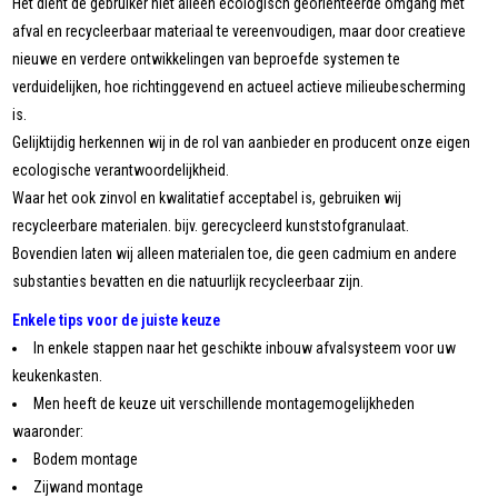
Het dient de gebruiker niet alleen ecologisch georiënteerde omgang met
afval en recycleerbaar materiaal te vereenvoudigen, maar door creatieve
nieuwe en verdere ontwikkelingen van beproefde systemen te
verduidelijken, hoe richtinggevend en actueel actieve milieubescherming
is.
Gelijktijdig herkennen wij in de rol van aanbieder en producent onze eigen
ecologische verantwoordelijkheid.
Waar het ook zinvol en kwalitatief acceptabel is, gebruiken wij
recycleerbare materialen. bijv. gerecycleerd kunststofgranulaat.
Bovendien laten wij alleen materialen toe, die geen cadmium en andere
substanties bevatten en die natuurlijk recycleerbaar zijn.
Enkele tips voor de juiste keuze
In enkele stappen naar het geschikte inbouw afvalsysteem voor uw
keukenkasten.
Men heeft de keuze uit verschillende montagemogelijkheden
waaronder:
Bodem montage
Zijwand montage