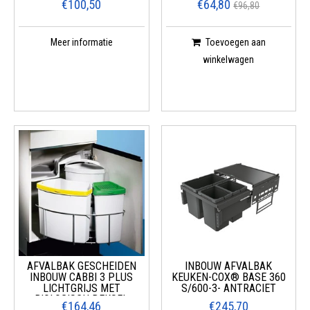
€100,50
€64,80
€96,80
Meer informatie
Toevoegen aan
winkelwagen
AFVALBAK GESCHEIDEN
INBOUW AFVALBAK
INBOUW CABBI 3 PLUS
KEUKEN-COX® BASE 360
LICHTGRIJS MET
S/600-3- ANTRACIET
BIOLOGISCH DEKSEL
€164,46
€245,70