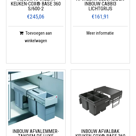
KEUKEN-COX® BASE 360
INBOUW CABBI3
S/600-2
LICHTGRIJS
€245,06
€161,91
Toevoegen aan
Meer informatie
winkelwagen
INBOUW AFVALEMMER-
INBOUW AFVALBAK