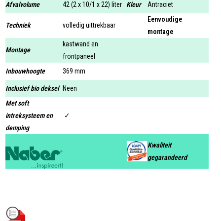
Afvalvolume
42 (2 x 10/1 x 22) liter
Kleur
Antraciet
Eenvoudige
Techniek
volledig uittrekbaar
montage
kastwand en
Montage
frontpaneel
Inbouwhoogte
369 mm
Inclusief bio deksel
Neen
Met soft
intreksysteem en
✓
demping
Kwaliteit
gegarandeerd