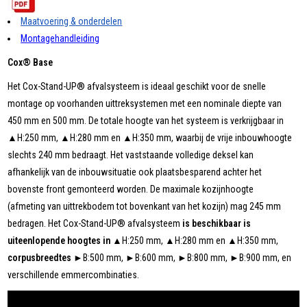
Maatvoering & onderdelen
Montagehandleiding
Cox® Base
Het Cox-Stand-UP® afvalsysteem is ideaal geschikt voor de snelle
montage op voorhanden uittreksystemen met een nominale diepte van
450 mm en 500 mm. De totale hoogte van het systeem is verkrijgbaar in
▲H:250 mm, ▲H:280 mm en ▲H:350 mm, waarbij de vrije inbouwhoogte
slechts 240 mm bedraagt. Het vaststaande volledige deksel kan
afhankelijk van de inbouwsituatie ook plaatsbesparend achter het
bovenste front gemonteerd worden. De maximale kozijnhoogte
(afmeting van uittrekbodem tot bovenkant van het kozijn) mag 245 mm
bedragen. Het Cox-Stand-UP® afvalsysteem
is beschikbaar is
uiteenlopende hoogtes in
▲H:250 mm, ▲H:280 mm en ▲H:350 mm,
corpusbreedtes
►B:500 mm, ►B:600 mm, ►B:800 mm, ►B:900 mm, en
verschillende emmercombinaties.