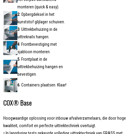
monteren (quick & easy).
2
. Opbergdeksel in het
kunststof glijlager schuiven.
3
. Uittrekbehuizing in de
uittrekrails hangen.
4
. Frontbevestiging met
sjabloon monteren.
5
. Frontplaat in de
uittrekbehuizing hangen en
bevestigen.
6
. Containers plaatsen. Klaar!
COX® Base
Hoogwaardige oplossing voor inbouw afvalverzamelaars, die door hoge
kwaliteit, comfort en perfecte uittrektechniek overtuigt.
• In langdurige tests gekeurde volledige uittrektechniek van GRASS met