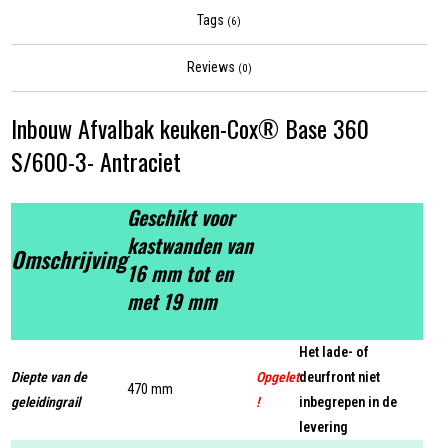
Tags
(6)
Reviews
(0)
Inbouw Afvalbak keuken-Cox® Base 360
S/600-3- Antraciet
Geschikt voor
kastwanden van
Omschrijving
16 mm tot en
met 19 mm
Het lade- of
Diepte van de
Opgelet
deurfront niet
470 mm
geleidingrail
!
inbegrepen in de
levering