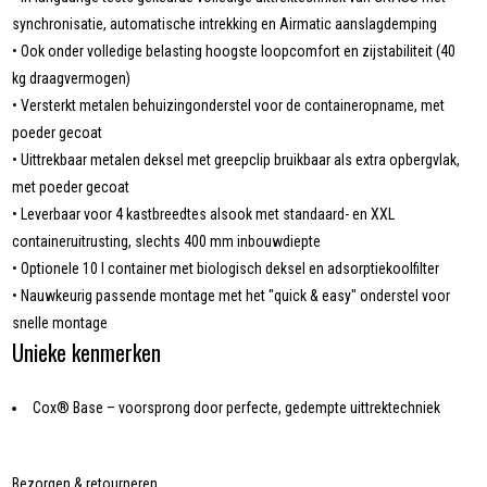
synchronisatie, automatische intrekking en Airmatic aanslagdemping
• Ook onder volledige belasting hoogste loopcomfort en zijstabiliteit (40
kg draagvermogen)
• Versterkt metalen behuizingonderstel voor de containeropname, met
poeder gecoat
• Uittrekbaar metalen deksel met greepclip bruikbaar als extra opbergvlak,
met poeder gecoat
• Leverbaar voor 4 kastbreedtes alsook met standaard- en XXL
containeruitrusting, slechts 400 mm inbouwdiepte
• Optionele 10 l container met biologisch deksel en adsorptiekoolfilter
• Nauwkeurig passende montage met het "quick & easy" onderstel voor
snelle montage
Unieke kenmerken
Cox® Base – voorsprong door perfecte, gedempte uittrektechniek
Bezorgen & retourneren