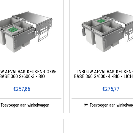
UW AFVALBAK KEUKEN-COX®
INBOUW AFVALBAK KEUKEN
BASE 360 S/600-3 - BIO
BASE 360 S/600- 4 -BIO - LIC
€257,86
€275,77
Toevoegen aan winkelwagen
Toevoegen aan winkelwa