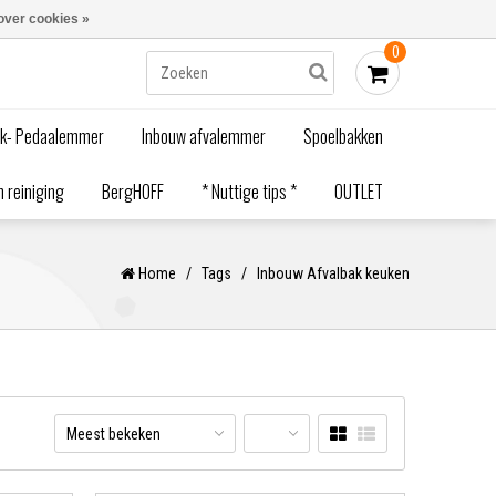
Blogs
Bestellen - €0,00
Inloggen
over cookies »
0
ak- Pedaalemmer
Inbouw afvalemmer
Spoelbakken
 reiniging
BergHOFF
* Nuttige tips *
OUTLET
Home
/
Tags
/
Inbouw Afvalbak keuken
Meest bekeken