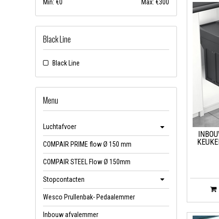
Min: €
0
Max: €
300
Black Line
Black Line
Menu
Luchtafvoer
INBOU
KEUKE
COMPAIR PRIME flow Ø 150 mm
COMPAIR STEEL Flow Ø 150mm
Stopcontacten
Wesco Prullenbak- Pedaalemmer
Inbouw afvalemmer