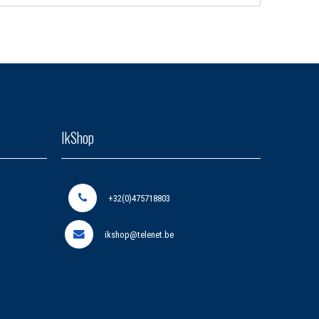
IkShop
+32(0)475718803
ikshop@telenet.be