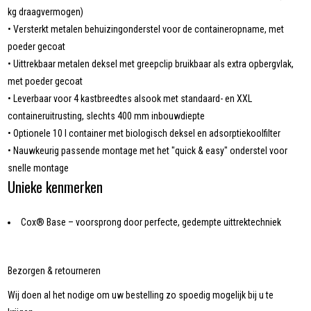
kg draagvermogen)
• Versterkt metalen behuizingonderstel voor de containeropname, met
poeder gecoat
• Uittrekbaar metalen deksel met greepclip bruikbaar als extra opbergvlak,
met poeder gecoat
• Leverbaar voor 4 kastbreedtes alsook met standaard- en XXL
containeruitrusting, slechts 400 mm inbouwdiepte
• Optionele 10 l container met biologisch deksel en adsorptiekoolfilter
• Nauwkeurig passende montage met het "quick & easy" onderstel voor
snelle montage
Unieke kenmerken
Cox® Base – voorsprong door perfecte, gedempte uittrektechniek
Bezorgen & retourneren
Wij doen al het nodige om uw bestelling zo spoedig mogelijk bij u te