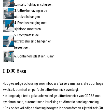
kunststof glijlager schuiven.
3
. Uittrekbehuizing in de
uittrekrails hangen.
4
. Frontbevestiging met
sjabloon monteren.
5
. Frontplaat in de
uittrekbehuizing hangen en
bevestigen.
6
. Containers plaatsen. Klaar!
COX® Base
Hoogwaardige oplossing voor inbouw afvalverzamelaars, die door hoge
kwaliteit, comfort en perfecte uittrektechniek overtuigt.
• In langdurige tests gekeurde volledige uittrektechniek van GRASS met
synchronisatie, automatische intrekking en Airmatic aanslagdemping
• Ook onder volledige belasting hoogste loopcomfort en zijstabiliteit (40