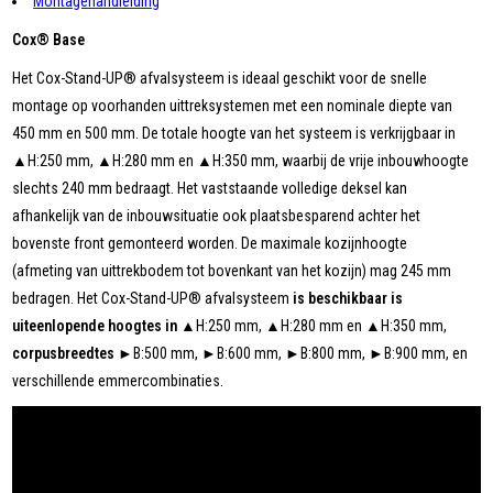
Montagehandleiding
Cox® Base
Het Cox-Stand-UP® afvalsysteem is ideaal geschikt voor de snelle
montage op voorhanden uittreksystemen met een nominale diepte van
450 mm en 500 mm. De totale hoogte van het systeem is verkrijgbaar in
▲H:250 mm, ▲H:280 mm en ▲H:350 mm, waarbij de vrije inbouwhoogte
slechts 240 mm bedraagt. Het vaststaande volledige deksel kan
afhankelijk van de inbouwsituatie ook plaatsbesparend achter het
bovenste front gemonteerd worden. De maximale kozijnhoogte
(afmeting van uittrekbodem tot bovenkant van het kozijn) mag 245 mm
bedragen. Het Cox-Stand-UP® afvalsysteem
is beschikbaar is
uiteenlopende hoogtes in
▲H:250 mm, ▲H:280 mm en ▲H:350 mm,
corpusbreedtes
►B:500 mm, ►B:600 mm, ►B:800 mm, ►B:900 mm, en
verschillende emmercombinaties.