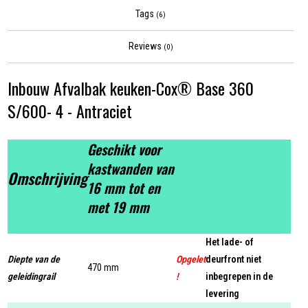
Tags
(6)
Reviews
(0)
Inbouw Afvalbak keuken-Cox® Base 360
S/600- 4 - Antraciet
Geschikt voor
kastwanden van
Omschrijving
16 mm tot en
met 19 mm
Het lade- of
Diepte van de
Opgelet
deurfront niet
470 mm
geleidingrail
!
inbegrepen in de
levering