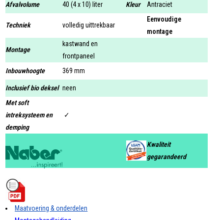
Afvalvolume
40 (4 x 10) liter
Kleur
Antraciet
Eenvoudige
Techniek
volledig uittrekbaar
montage
kastwand en
Montage
frontpaneel
Inbouwhoogte
369 mm
Inclusief bio deksel
neen
Met soft
intreksysteem en
✓
demping
Kwaliteit
gegarandeerd
Maatvoering & onderdelen