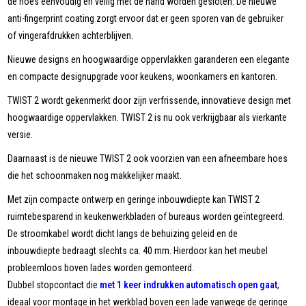
de hoes eenvoudig en veilig met de hand worden gesloten. De nieuwe
anti-fingerprint coating zorgt ervoor dat er geen sporen van de gebruiker
of vingerafdrukken achterblijven.
Nieuwe designs en hoogwaardige oppervlakken garanderen een elegante
en compacte designupgrade voor keukens, woonkamers en kantoren.
TWIST 2 wordt gekenmerkt door zijn verfrissende, innovatieve design met
hoogwaardige oppervlakken. TWIST 2 is nu ook verkrijgbaar als vierkante
versie.
Daarnaast is de nieuwe TWIST 2 ook voorzien van een afneembare hoes
die het schoonmaken nog makkelijker maakt.
Met zijn compacte ontwerp en geringe inbouwdiepte kan TWIST 2
ruimtebesparend in keukenwerkbladen of bureaus worden geïntegreerd.
De stroomkabel wordt dicht langs de behuizing geleid en de
inbouwdiepte bedraagt slechts ca. 40 mm. Hierdoor kan het meubel
probleemloos boven lades worden gemonteerd.
Dubbel stopcontact die
met 1 keer indrukken automatisch open gaat
,
ideaal voor montage in het werkblad boven een lade vanwege de geringe