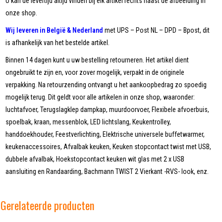
U kan de levertijd altijd vinden bij elk artikel rechts naast de afbeelding in
onze shop.
Wij leveren in België & Nederland
met UPS – Post NL – DPD – Bpost, dit
is afhankelijk van het bestelde artikel.
Binnen 14 dagen kunt u uw bestelling retourneren. Het artikel dient
ongebruikt te zijn en, voor zover mogelijk, verpakt in de originele
verpakking. Na retourzending ontvangt u het aankoopbedrag zo spoedig
mogelijk terug. Dit geldt voor alle artikelen in onze shop, waaronder:
luchtafvoer, Terugslagklep dampkap, muurdoorvoer, Flexibele afvoerbuis,
spoelbak, kraan, messenblok, LED lichtslang, Keukentrolley,
handdoekhouder, Feestverlichting, Elektrische universele buffetwarmer,
keukenaccessoires, Afvalbak keuken, Keuken stopcontact twist met USB,
dubbele afvalbak, Hoekstopcontact keuken wit glas met 2 x USB
aansluiting en Randaarding, Bachmann TWIST 2 Vierkant -RVS- look, enz.
Gerelateerde producten