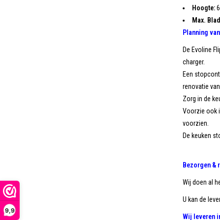
Hoogte:
6
Max. Blad
Planning van
De Evoline Fl
charger.
Een stopconta
renovatie van
Zorg in de ke
Voorzie ook i
voorzien.
De keuken sto
Bezorgen & 
Wij doen al h
U kan de lever
9,9
Wij leveren 