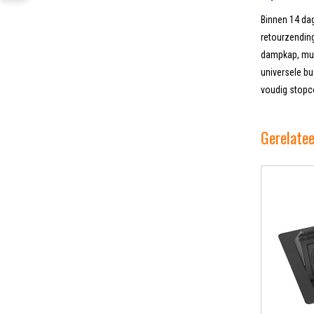
Binnen 14 dag
retourzending
dampkap, muur
universele bu
voudig stopco
Gerelate