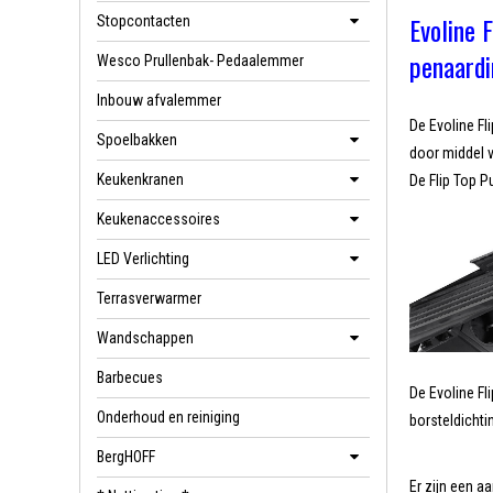
Evoline 
Stopcontacten
penaardi
Wesco Prullenbak- Pedaalemmer
Inbouw afvalemmer
De Evoline Fl
Spoelbakken
door middel 
Keukenkranen
De Flip Top P
Keukenaccessoires
LED Verlichting
Terrasverwarmer
Wandschappen
Barbecues
De Evoline Fl
Onderhoud en reiniging
borsteldichti
BergHOFF
Er zijn een a