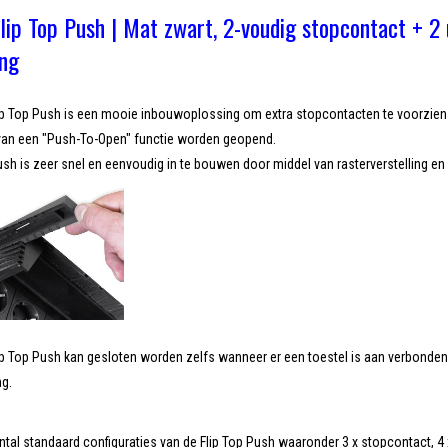
Flip Top Push | Mat zwart, 2-voudig stopcontact + 2
ng
ip Top Push is een mooie inbouwoplossing om extra stopcontacten te voorzien 
van een "Push-To-Open" functie worden geopend.
ush is zeer snel en eenvoudig in te bouwen door middel van rasterverstelling e
ip Top Push kan gesloten worden zelfs wanneer er een toestel is aan verbonde
ng.
antal standaard configuraties van de Flip Top Push waaronder 3 x stopcontact, 4