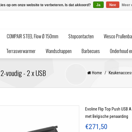
kies op om onze website te verbeteren. Is dat akkoord?
Ja
Nee
Meer 
COMPAIR STEEL Flow Ø 150mm
Stopcontacten
Wesco Prullenb
Terrasverwarmer
Wandschappen
Barbecues
Onderhoud en
 2-voudig - 2 x USB
Home
/
Keukenacces
Evoline Flip Top Push USB A 
met Belgische penaarding
€271,50