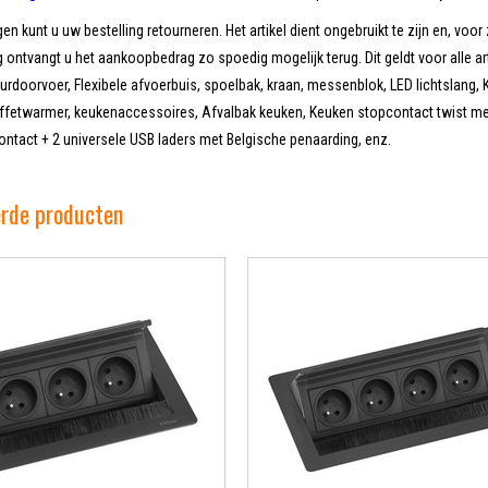
en kunt u uw bestelling retourneren. Het artikel dient ongebruikt te zijn en, voor 
 ontvangt u het aankoopbedrag zo spoedig mogelijk terug. Dit geldt voor alle ar
doorvoer, Flexibele afvoerbuis, spoelbak, kraan, messenblok, LED lichtslang, K
ffetwarmer, keukenaccessoires, Afvalbak keuken, Keuken stopcontact twist met 
ntact + 2 universele USB laders met Belgische penaarding, enz.
erde producten