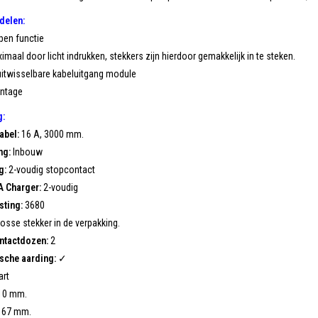
delen:
pen functie
maal door licht indrukken, stekkers zijn hierdoor gemakkelijk in te steken.
 uitwisselbare kabeluitgang module
ontage
g:
abel:
16 A, 3000 mm.
ng:
Inbouw
g:
2-voudig stopcontact
A Charger:
2-voudig
sting:
3680
osse stekker in de verpakking.
ntactdozen:
2
sche aarding:
✓
rt
10 mm.
67 mm.