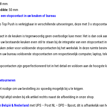
8 mm.
dikte:
50 mm
 een stopcontact in uw keuken of bureau
ip Top Push is verkrijgbaar in verschillende uitvoeringen, deze met 3 x stopcont
ct in de keuken is tegenwoordig geen overbodige luxe meer. Het is dan ook aan 
 uw bestaande keuken even stil te staan bij de integratie van een stopcontact i
uken zeker voor voldoende stopcontacten bij het werkvlak. In deze ruimte bevin
n uw bureau voldoende stopcontacten om respectievelijk computer, laptop, telefo
pcontacten zijn geperfectioneerd tot in het detail en voldoen aan de hoogste k
retourneren
et nodige om uw bestelling zo spoedig mogelijk bij u te krijgen.
tijd altijd vinden bij elk artikel rechts naast de afbeelding in onze shop.
in België & Nederland
met UPS – Post NL – DPD – Bpost, dit is afhankelijk van he