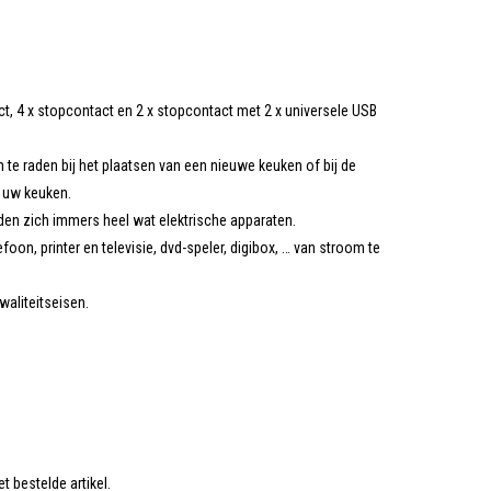
act, 4 x stopcontact en 2 x stopcontact met 2 x universele USB
te raden bij het plaatsen van een nieuwe keuken of bij de
n uw keuken.
den zich immers heel wat elektrische apparaten.
on, printer en televisie, dvd-speler, digibox, … van stroom te
waliteitseisen.
t bestelde artikel.