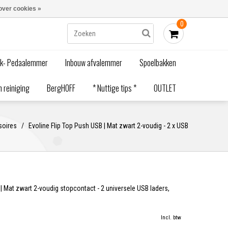
Blogs
Bestellen - €0,00
Inloggen
over cookies »
0
ak- Pedaalemmer
Inbouw afvalemmer
Spoelbakken
 reiniging
BergHOFF
* Nuttige tips *
OUTLET
soires
/
Evoline Flip Top Push USB | Mat zwart 2-voudig - 2 x USB
| Mat zwart 2-voudig stopcontact - 2 universele USB laders,
Incl. btw