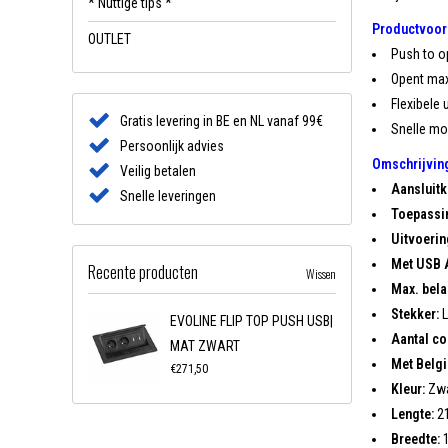
* Nuttige tips *
Productvoor
OUTLET
Push to o
Opent maxi
Flexibele
Gratis levering in BE en NL vanaf 99€
Snelle m
Persoonlijk advies
Omschrijvin
Veilig betalen
Aansluitk
Snelle leveringen
Toepassi
Uitvoerin
Met USB 
Recente producten
Wissen
Max. bela
Stekker:
L
EVOLINE FLIP TOP PUSH USB|
Aantal co
MAT ZWART
Met Belgi
€271,50
Kleur:
Zwa
Lengte:
2
Breedte:
1