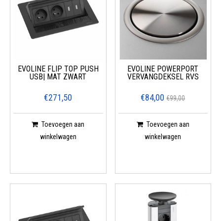
Voor zakelijke installaties zijn er ook Evoline stekkerdozen beschikbaar,
waaronder modellen met extra beveiliging en meerdere
uitgangen.Hierdoor kunt u uw zakel
EVOLINE FLIP TOP PUSH
EVOLINE POWERPORT
USB| MAT ZWART
VERVANGDEKSEL RVS
€271,50
€84,00
€99,00
Toevoegen aan
Toevoegen aan
winkelwagen
winkelwagen