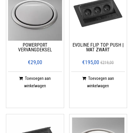
verplaatsbare stekkers en kabels. Hierdoor kunt u eenvoudig en snel
elektriciteit op elke gewenste locatie aansluiten.
De Kwaliteit van Evoline Stekkerdozen Gegarandeerd
Evoline stekkerdozen zijn getest en gecertificeerd volgens de hoogste
internationale normen op het gebied van kwaliteit en veiligheid.
POWERPORT
EVOLINE FLIP TOP PUSH |
VERVANGDEKSEL
MAT ZWART
Hierdoor kunt u er zeker van zijn dat u een product van topkwaliteit
krijgt, dat voldoet aan alle eisen en verwachtingen.
€29,00
€195,00
€219,00
Conclusie
Toevoegen aan
Toevoegen aan
Evoline stekkerdozen bieden een unieke combinatie van hoogwaardige
winkelwagen
winkelwagen
kwaliteit, flexibiliteit en gebruiksgemak. Of u nu een particuliere of
zakelijke installatie wilt aansluiten, of een mobiele installatie nodig
heeft, Evoline stekkerdozen bieden de perfecte oplossing. Kies
vandaag nog voor Evoline stekkerdozen en geniet van de beste
kwaliteit voor uw elektrische installatie.