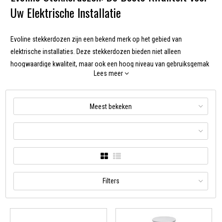
Uw Elektrische Installatie
Evoline stekkerdozen zijn een bekend merk op het gebied van
elektrische installaties. Deze stekkerdozen bieden niet alleen
hoogwaardige kwaliteit, maar ook een hoog niveau van gebruiksgemak
Lees meer
en flexibiliteit. In deze blogpost zullen we dieper ingaan op de
kenmerken van Evoline stekkerdozen en waarom deze de beste keuze
zijn voor uw elektrische installatie.
Meest bekeken
De Voordelen van Evoline Stekkerdozen
Evoline stekkerdozen bieden een aantal unieke voordelen die ze
onderscheiden van andere merken. Hieronder bespreken we de
belangrijkste voordelen:
Hoogwaardige Kwaliteit
Filters
Evoline stekkerdozen zijn vervaardigd uit hoogwaardige materialen,
waaronder geavanceerde thermoplasten en metaal. Dit garandeert een