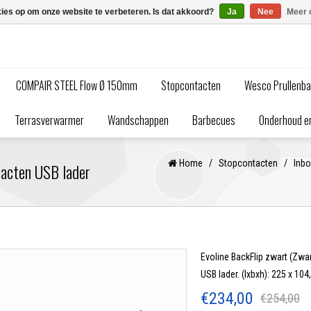
kies op om onze website te verbeteren. Is dat akkoord?
Ja
Nee
Meer 
COMPAIR STEEL Flow Ø 150mm
Stopcontacten
Wesco Prullenb
Terrasverwarmer
Wandschappen
Barbecues
Onderhoud en
Home
/
Stopcontacten
/
Inb
tacten USB lader
Evoline BackFlip zwart (Zwar
USB lader. (lxbxh): 225 x 10
€234,00
€254,00