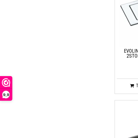
EVOLI
2STO
9,9