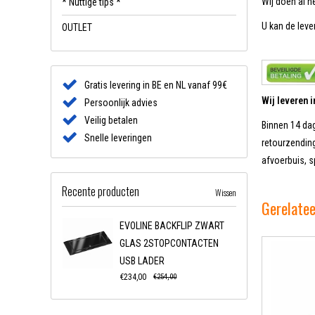
Wij doen al h
* Nuttige tips *
U kan de lever
OUTLET
Gratis levering in BE en NL vanaf 99€
Wij leveren 
Persoonlijk advies
Veilig betalen
Binnen 14 dag
Snelle leveringen
retourzending
afvoerbuis, s
Recente producten
Wissen
Gerelate
EVOLINE BACKFLIP ZWART
GLAS 2STOPCONTACTEN
USB LADER
€234,00
€254,00