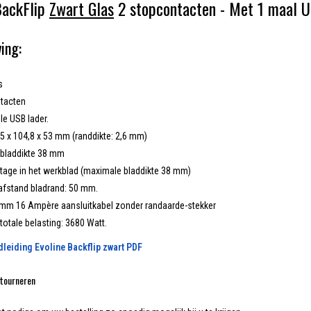
BackFlip
Zwart Glas
2 stopcontacten - Met 1 maal U
ing:
s
ntacten
le USB lader.
25 x 104,8 x 53 mm (randdikte: 2,6 mm)
bladdikte 38 mm
age in het werkblad (maximale bladdikte 38 mm)
afstand bladrand: 50 mm.
mm 16 Ampère aansluitkabel zonder randaarde-stekker
totale belasting: 3680 Watt.
eiding Evoline Backflip zwart PDF
tourneren