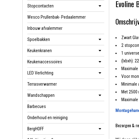
Evoline 
Stopcontacten
Wesco Prullenbak- Pedaalemmer
Omschrijv
Inbouw afvalemmer
Zwart Gla
Spoelbakken
2 stopco
Keukenkranen
1 universe
(lxbxh): 2
Keukenaccessoires
Maximale 
LED Verlichting
Voor mont
Terrasverwarmer
Minimale 
Met 2500 
Wandschappen
Maximale 
Barbecues
Montagehandl
Onderhoud en reiniging
Bezorgen & re
BergHOFF