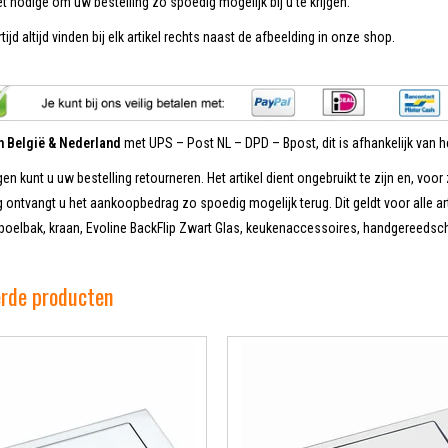
et nodige om uw bestelling zo spoedig mogelijk bij u te krijgen.
tijd altijd vinden bij elk artikel rechts naast de afbeelding in onze shop.
in België & Nederland
met UPS – Post NL – DPD – Bpost, dit is afhankelijk van he
en kunt u uw bestelling retourneren. Het artikel dient ongebruikt te zijn en, voor 
 ontvangt u het aankoopbedrag zo spoedig mogelijk terug. Dit geldt voor alle ar
poelbak, kraan, Evoline BackFlip Zwart Glas, keukenaccessoires, handgereedsc
erde producten