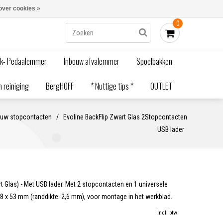
Blogs
Bestellen - €0,00
Inloggen
over cookies »
0
ak- Pedaalemmer
Inbouw afvalemmer
Spoelbakken
 reiniging
BergHOFF
* Nuttige tips *
OUTLET
ouw stopcontacten
/
Evoline BackFlip Zwart Glas 2Stopcontacten
USB lader
t Glas) - Met USB lader. Met 2 stopcontacten en 1 universele
4,8 x 53 mm (randdikte: 2,6 mm), voor montage in het werkblad.
Incl. btw