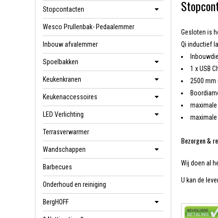
Stopcont
Stopcontacten
Wesco Prullenbak- Pedaalemmer
Gesloten is h
Inbouw afvalemmer
Qi inductief 
Inbouwdiep
Spoelbakken
1 x USB Ch
Keukenkranen
2500 mm n
Boordiame
Keukenaccessoires
maximale 
LED Verlichting
maximale 
Terrasverwarmer
Bezorgen & re
Wandschappen
Wij doen al h
Barbecues
U kan de lever
Onderhoud en reiniging
BergHOFF