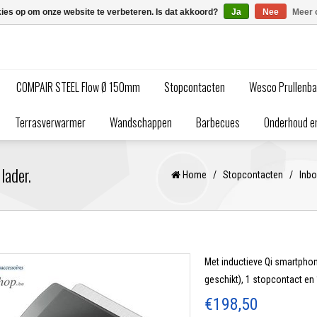
kies op om onze website te verbeteren. Is dat akkoord?
Ja
Nee
Meer 
COMPAIR STEEL Flow Ø 150mm
Stopcontacten
Wesco Prullenb
Terrasverwarmer
Wandschappen
Barbecues
Onderhoud en
lader.
Home
/
Stopcontacten
/
Inb
Met inductieve Qi smartphon
geschikt), 1 stopcontact en 
€198,50