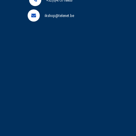
+32(0)475718803
ikshop@telenet.be