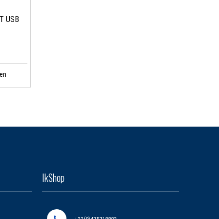
ET USB
en
IkShop