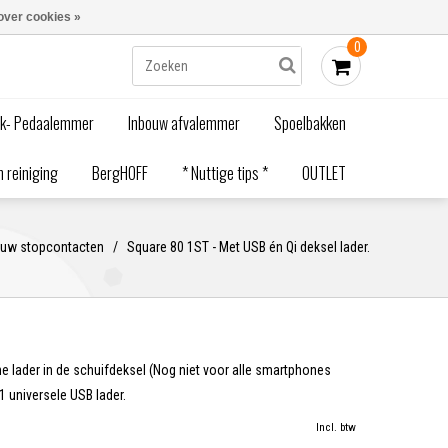
Blogs
Bestellen - €0,00
Inloggen
over cookies »
0
ak- Pedaalemmer
Inbouw afvalemmer
Spoelbakken
 reiniging
BergHOFF
* Nuttige tips *
OUTLET
ouw stopcontacten
/
Square 80 1ST - Met USB én Qi deksel lader.
e lader in de schuifdeksel (Nog niet voor alle smartphones
1 universele USB lader.
Incl. btw