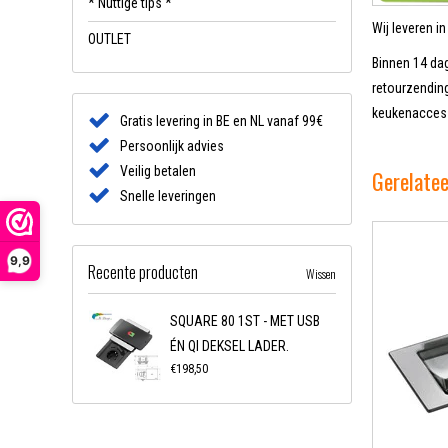
* Nuttige tips *
Wij leveren i
OUTLET
Binnen 14 dag
retourzending
keukenaccess
Gratis levering in BE en NL vanaf 99€
Persoonlijk advies
Veilig betalen
Gerelate
Snelle leveringen
9,9
Recente producten
Wissen
SQUARE 80 1ST - MET USB
ÉN QI DEKSEL LADER.
€198,50