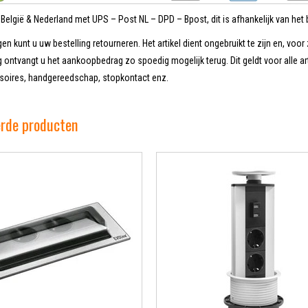
n België & Nederland met UPS – Post NL – DPD – Bpost, dit is afhankelijk van het b
en kunt u uw bestelling retourneren. Het artikel dient ongebruikt te zijn en, voor 
 ontvangt u het aankoopbedrag zo spoedig mogelijk terug. Dit geldt voor alle ar
oires, handgereedschap, stopkontact enz.
erde producten