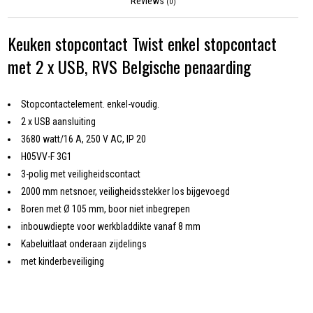
Reviews
(0)
Keuken stopcontact Twist enkel stopcontact
met 2 x USB, RVS Belgische penaarding
Stopcontactelement. enkel-voudig.
2 x USB aansluiting
3680 watt/16 A, 250 V AC, IP 20
H05VV-F 3G1
3-polig met veiligheidscontact
2000 mm netsnoer, veiligheidsstekker los bijgevoegd
Boren met Ø 105 mm, boor niet inbegrepen
inbouwdiepte voor werkbladdikte vanaf 8 mm
Kabeluitlaat onderaan zijdelings
met kinderbeveiliging