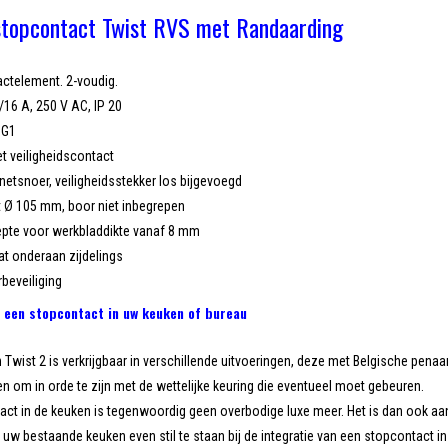
stopcontact Twist RVS met Randaarding
ctelement. 2-voudig.
/16 A, 250 V AC, IP 20
3G1
t veiligheidscontact
etsnoer, veiligheidsstekker los bijgevoegd
 Ø 105 mm, boor niet inbegrepen
pte voor werkbladdikte vanaf 8 mm
aat onderaan zijdelings
beveiliging
 een stopcontact in uw keuken of bureau
wist 2 is verkrijgbaar in verschillende uitvoeringen, deze met Belgische penaar
n om in orde te zijn met de wettelijke keuring die eventueel moet gebeuren.
ct in de keuken is tegenwoordig geen overbodige luxe meer. Het is dan ook aan 
 uw bestaande keuken even stil te staan bij de integratie van een stopcontact i