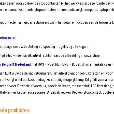
uken zeker voor voldoende stopcontacten bij het werkvlak. In deze ruimte bevin
n uw bureau voldoende stopcontacten om respectievelijk computer, laptop, telefo
pcontacten zijn geperfectioneerd tot in het detail en voldoen aan de hoogste k
retourneren
et nodige om uw bestelling zo spoedig mogelijk bij u te krijgen.
tijd altijd vinden bij elk artikel rechts naast de afbeelding in onze shop.
in België & Nederland
met UPS – Post NL – DPD – Bpost, dit is afhankelijk van he
en kunt u uw bestelling retourneren. Het artikel dient ongebruikt te zijn en, voor 
 ontvangt u het aankoopbedrag zo spoedig mogelijk terug. Dit geldt voor alle ar
doorvoer, Flexibele afvoerbuis, spoelbak, kraan, messenblok, LED lichtslang, K
uffetwarmer, keukenaccessoires, Afvalbak keuken, Keuken stopcontact, dubbele 
erde producten