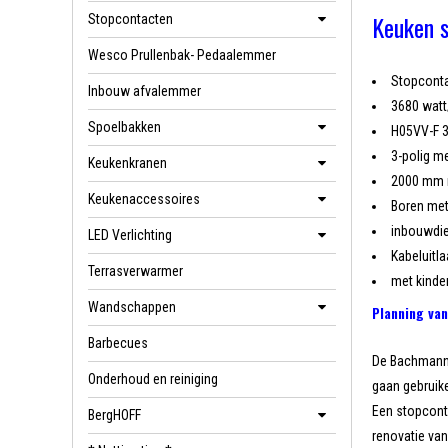
Keuken 
Stopcontacten
Wesco Prullenbak- Pedaalemmer
Stopconta
Inbouw afvalemmer
3680 watt
Spoelbakken
H05VV-F 
3-polig me
Keukenkranen
2000 mm n
Keukenaccessoires
Boren met
inbouwdie
LED Verlichting
Kabeluitl
Terrasverwarmer
met kinder
Wandschappen
Planning van
Barbecues
De Bachmann T
Onderhoud en reiniging
gaan gebruike
Een stopconta
BergHOFF
renovatie van