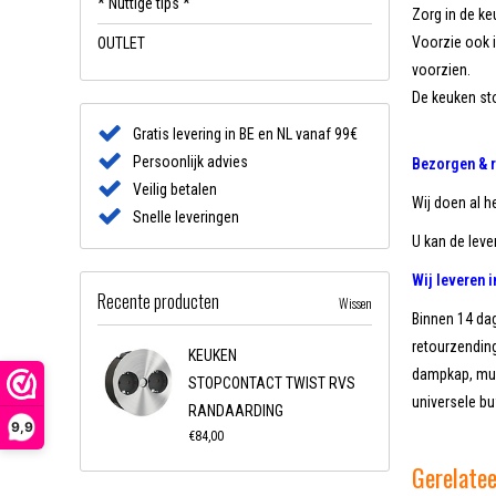
* Nuttige tips *
Zorg in de ke
Voorzie ook i
OUTLET
voorzien.
De keuken sto
Gratis levering in BE en NL vanaf 99€
Persoonlijk advies
Bezorgen & 
Veilig betalen
Wij doen al h
Snelle leveringen
U kan de lever
Wij leveren 
Recente producten
Wissen
Binnen 14 dag
retourzending
KEUKEN
dampkap, muur
STOPCONTACT TWIST RVS
universele b
RANDAARDING
9,9
€84,00
Gerelate