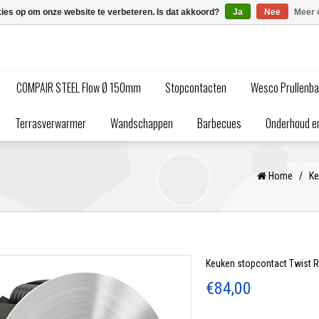
kies op om onze website te verbeteren. Is dat akkoord?
Ja
Nee
Meer 
COMPAIR STEEL Flow Ø 150mm
Stopcontacten
Wesco Prullenb
Terrasverwarmer
Wandschappen
Barbecues
Onderhoud en
Home
/
Ke
Keuken stopcontact Twist 
€84,00