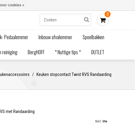
Blogs
Bestellen - €0,00
Inloggen
over cookies »
0
ak- Pedaalemmer
Inbouw afvalemmer
Spoelbakken
 reiniging
BergHOFF
* Nuttige tips *
OUTLET
ukenaccessoires
/
Keuken stopcontact Twist RVS Randaarding
RVS met Randaarding
Incl. btw