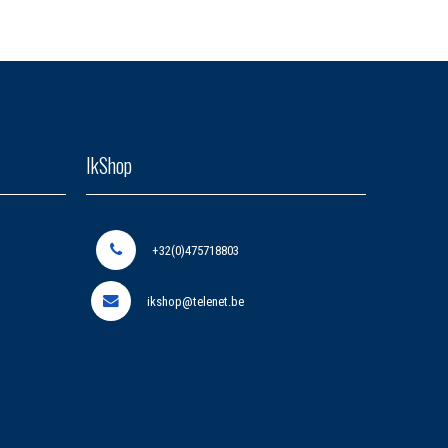
IkShop
+32(0)475718803
ikshop@telenet.be