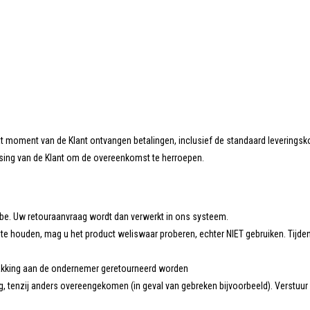
dat moment van de Klant ontvangen betalingen, inclusief de standaard levering
ssing van de Klant om de overeenkomst te herroepen.
.be
. Uw retouraanvraag wordt dan verwerkt in ons systeem.
t te houden, mag u het product weliswaar proberen, echter NIET gebruiken. Tijde
erpakking aan de ondernemer geretourneerd worden
g, tenzij anders overeengekomen (in geval van gebreken bijvoorbeeld). Verstuu