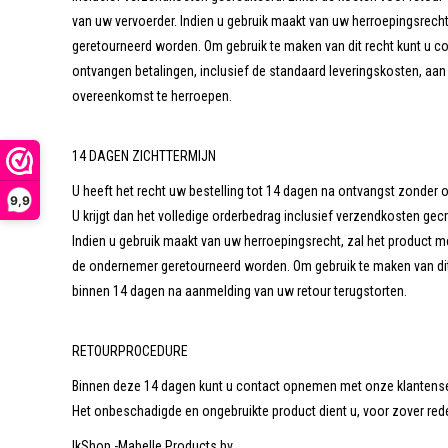
van uw vervoerder. Indien u gebruik maakt van uw herroepingsrecht,
geretourneerd worden. Om gebruik te maken van dit recht kunt u 
ontvangen betalingen, inclusief de standaard leveringskosten, aa
overeenkomst te herroepen.
14 DAGEN ZICHTTERMIJN
U heeft het recht uw bestelling tot 14 dagen na ontvangst zonder 
9,9
U krijgt dan het volledige orderbedrag inclusief verzendkosten gecr
Indien u gebruik maakt van uw herroepingsrecht, zal het product met
de ondernemer geretourneerd worden. Om gebruik te maken van di
binnen 14 dagen na aanmelding van uw retour terugstorten.
RETOURPROCEDURE
Binnen deze 14 dagen kunt u contact opnemen met onze klantense
Het onbeschadigde en ongebruikte product dient u, voor zover redel
IkShop -Mabelle Products bv