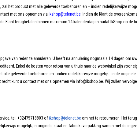
 zal het product met alle geleverde toebehoren en – indien redelijkerwijze moge
contact met ons opnemen via
ikshop@telenet.be
Indien de Klant de overeenkomst
n de Klant terugbetalen binnen maximum 14 kalenderdagen nadat IkShop op de ho
opgave van reden te annuleren. U heeft na annulering nogmaals 14 dagen om uw 
editeerd. Enkel de kosten voor retour van u thuis naar de webwinkel zijn voor ei
 alle geleverde toebehoren en - indien redelijkerwijze mogelijk - in de originele
t recht kunt u contact met ons opnemen via
info@ikshop.be
. Wij zullen vervol
rvice, tel. +32475718803 of
ikshop@telenet.be
om het te retourneren. Het teru
ijkerwijs mogelijk, in originele staat en fabrieksverpakking samen met de inge