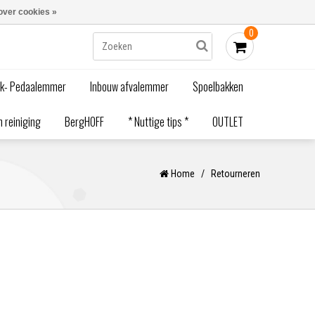
Blogs
Bestellen - €0,00
Inloggen
over cookies »
0
ak- Pedaalemmer
Inbouw afvalemmer
Spoelbakken
 reiniging
BergHOFF
* Nuttige tips *
OUTLET
Home
/
Retourneren