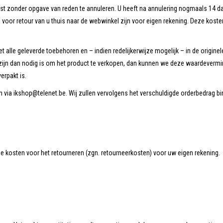
gst zonder opgave van reden te annuleren. U heeft na annulering nogmaals 14 dag
 voor retour van u thuis naar de webwinkel zijn voor eigen rekening. Deze koste
et alle geleverde toebehoren en – indien redelijkerwijze mogelijk – in de origi
ijn dan nodig is om het product te verkopen, dan kunnen we deze waardevermi
erpakt is.
n via
ikshop@telenet.be
. Wij zullen vervolgens het verschuldigde orderbedrag b
e kosten voor het retourneren (zgn. retourneerkosten) voor uw eigen rekening.