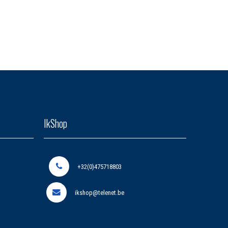
IkShop
+32(0)475718803
ikshop@telenet.be