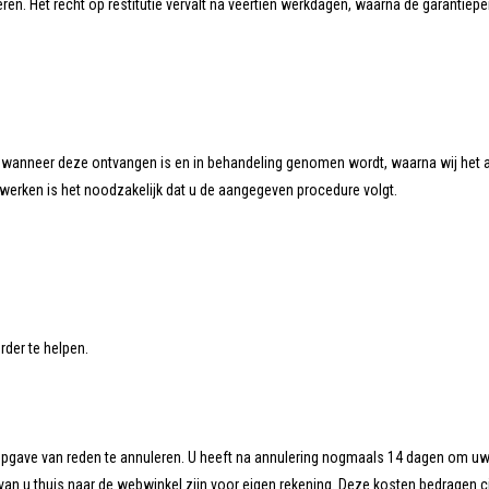
ren. Het recht op restitutie vervalt na veertien werkdagen, waarna de garantieper
g wanneer deze ontvangen is en in behandeling genomen wordt, waarna wij het
werken is het noodzakelijk dat u de aangegeven procedure volgt.
rder te helpen.
opgave van reden te annuleren. U heeft na annulering nogmaals 14 dagen om uw pr
van u thuis naar de webwinkel zijn voor eigen rekening. Deze kosten bedragen c