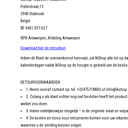
Puttestraat,13
2940 Stabroek
België
BE 0451.037.627
RPR Antwerpen, Afdeling Antwerpen
Download hier de retourbon
Indien de Klant de overeenkomst herroept, zal IkShop alle tot op 
kalenderdagen nadat IkShop op de hoogte is gesteld van de besli
RETOURVOORWAARDEN
1. Neem vooraf contact op: tel. +32475718803 of
info@ikshop
2. Zolang u als klant echter nog niet besloten heeft het produc
winkel zou doen.
3. Indien redelijkerwijze mogelijk – in de originele staat en v
4. De kosten en risico voor retourneren komen voor uw rekenin
waarmee u de zending kunnen volgen.