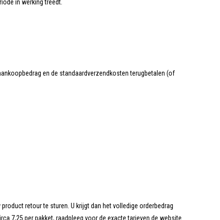
iode in werking treedt.
 aankoopbedrag en de standaardverzendkosten terugbetalen (of
oduct retour te sturen. U krijgt dan het volledige orderbedrag
irca 7,25 per pakket, raadpleeg voor de exacte tarieven de website