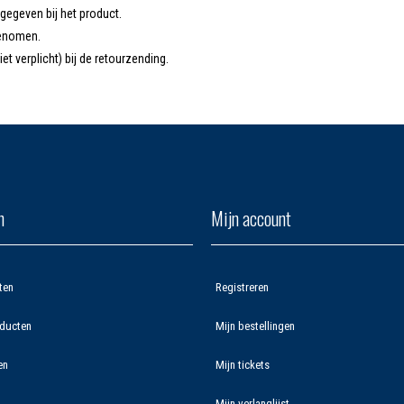
ngegeven bij het product.
genomen.
t verplicht) bij de retourzending.
n
Mijn account
ten
Registreren
ducten
Mijn bestellingen
en
Mijn tickets
Mijn verlanglijst