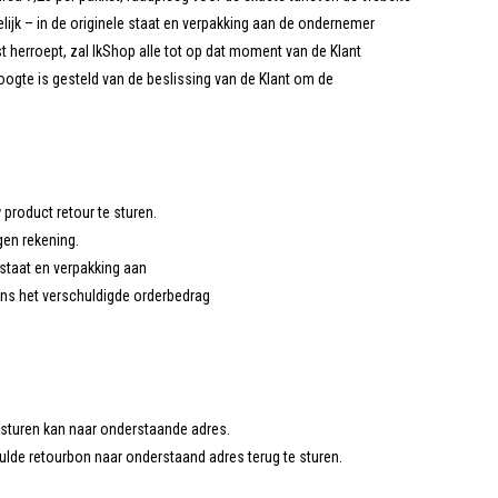
lijk – in de originele staat en verpakking aan de ondernemer
 herroept, zal IkShop alle tot op dat moment van de Klant
ogte is gesteld van de beslissing van de Klant om de
product retour te sturen.
gen rekening.
 staat en verpakking aan
gens het verschuldigde orderbedrag
gsturen kan naar onderstaande adres.
vulde retourbon naar onderstaand adres terug te sturen.