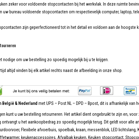
uken zeker voor voldoende stopcontacten bij het werkvlak. In deze ruimte bevin
n uw bureau voldoende stopcontacten om respectievelijk computer, laptop, telefo
pcontacten zijn geperfectioneerd tot in het detail en voldoen aan de hoogste k
tourneren
et nodige om uw bestelling zo spoedig mogelijk bij u te krijgen.
tijd altijd vinden bij elk artikel rechts naast de afbeelding in onze shop.
in België & Nederland
met UPS – Post NL – DPD – Bpost, dit is afhankelijk van he
en kunt u uw bestelling retourneren. Het artikel dient ongebruikt te zijn en, voor 
 ontvangt u het aankoopbedrag zo spoedig mogelijk terug. Dit geldt voor alle ar
doorvoer, Flexibele afvoerbuis, spoelbak, kraan, messenblok, LED lichtslang, K
uffetwarmer, keukenaccessoires, Afvalbak keuken, Keuken stopcontact, Stopcon