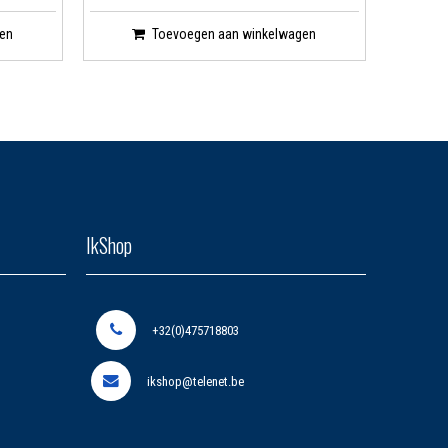
en
Toevoegen aan winkelwagen
IkShop
+32(0)475718803
ikshop@telenet.be