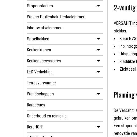
2-voudig
Stopcontacten
Wesco Prullenbak- Pedaalemmer
VERSAHIT inb
Inbouw afvalemmer
stekker.
Kleur RV
Spoelbakken
Inb. hoo
Keukenkranen
Uitspari
Keukenaccessoires
Bladdikte
Zichtdee
LED Verlichting
Terrasverwarmer
Planning 
Wandschappen
Barbecues
De Versahit i
Onderhoud en reiniging
gebruiken om 
Een stopconta
BergHOFF
renovatie van