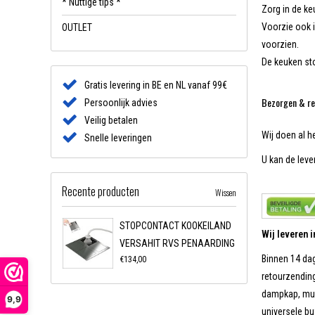
* Nuttige tips *
Zorg in de ke
Voorzie ook i
OUTLET
voorzien.
De keuken sto
Gratis levering in BE en NL vanaf 99€
Bezorgen & re
Persoonlijk advies
Veilig betalen
Wij doen al h
Snelle leveringen
U kan de lever
Recente producten
Wissen
STOPCONTACT KOOKEILAND
Wij leveren 
VERSAHIT RVS PENAARDING
Binnen 14 dag
€134,00
retourzending
dampkap, muur
9,9
universele b