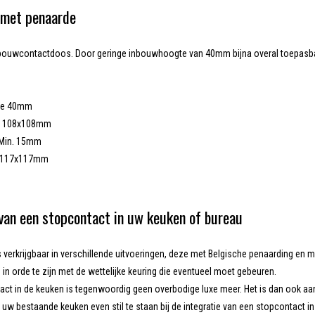
 met penaarde
ouwcontactdoos. Door geringe inbouwhoogte van 40mm bijna overal toepasbaar
S
gte 40mm
ng 108x108mm
 Min. 15mm
l 117x117mm
van een stopcontact in uw keuken of bureau
s verkrijgbaar in verschillende uitvoeringen, deze met Belgische penaarding en me
in orde te zijn met de wettelijke keuring die eventueel moet gebeuren.
ct in de keuken is tegenwoordig geen overbodige luxe meer. Het is dan ook aan 
 uw bestaande keuken even stil te staan bij de integratie van een stopcontact i