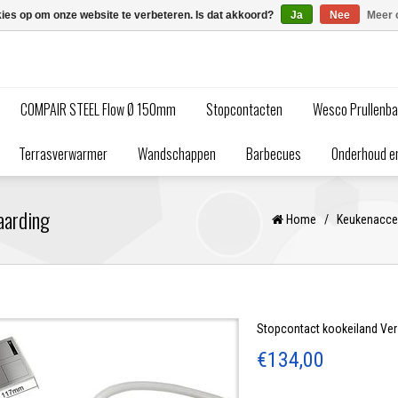
kies op om onze website te verbeteren. Is dat akkoord?
Ja
Nee
Meer 
COMPAIR STEEL Flow Ø 150mm
Stopcontacten
Wesco Prullenb
Terrasverwarmer
Wandschappen
Barbecues
Onderhoud en
aarding
Home
/
Keukenacce
Stopcontact kookeiland Ve
€134,00