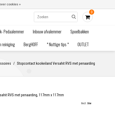
Blogs
Bestellen - €0,00
Inloggen
over cookies »
0
ak- Pedaalemmer
Inbouw afvalemmer
Spoelbakken
 reiniging
BergHOFF
* Nuttige tips *
OUTLET
ssoires
/
Stopcontact kookeiland Versahit RVS met penaarding
rsahit RVS met penaarding, 117mm x 117mm
Incl. btw