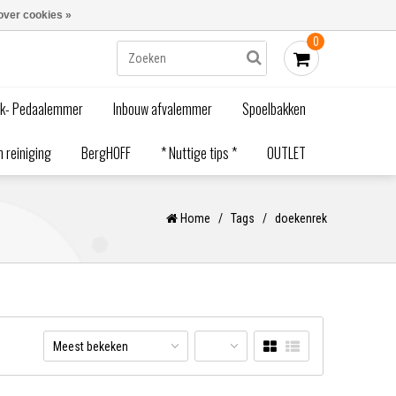
Blogs
Bestellen - €0,00
Inloggen
over cookies »
0
ak- Pedaalemmer
Inbouw afvalemmer
Spoelbakken
 reiniging
BergHOFF
* Nuttige tips *
OUTLET
Home
/
Tags
/
doekenrek
Meest bekeken