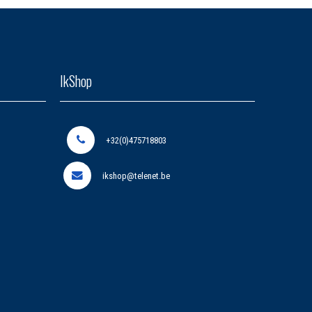
IkShop
+32(0)475718803
ikshop@telenet.be