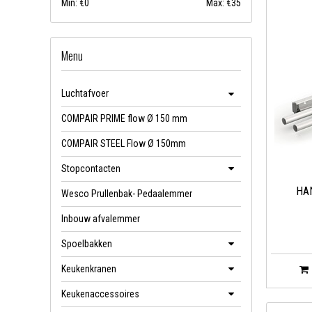
Min: €
0
Max: €
35
Menu
Luchtafvoer
COMPAIR PRIME flow Ø 150 mm
COMPAIR STEEL Flow Ø 150mm
Stopcontacten
HA
Wesco Prullenbak- Pedaalemmer
Inbouw afvalemmer
Spoelbakken
Keukenkranen
Keukenaccessoires