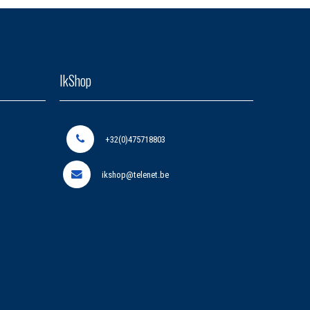
IkShop
+32(0)475718803
ikshop@telenet.be