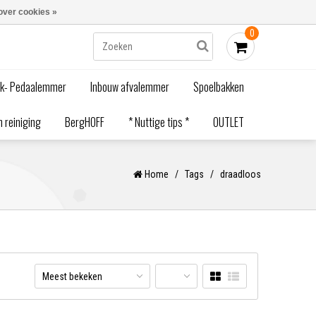
Blogs
Bestellen - €0,00
Inloggen
over cookies »
0
ak- Pedaalemmer
Inbouw afvalemmer
Spoelbakken
 reiniging
BergHOFF
* Nuttige tips *
OUTLET
Home
/
Tags
/
draadloos
Meest bekeken