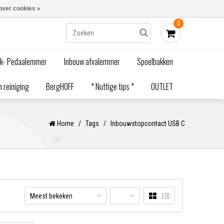
Blogs
Bestellen - €0,00
Inloggen
over cookies »
0
ak- Pedaalemmer
Inbouw afvalemmer
Spoelbakken
 reiniging
BergHOFF
* Nuttige tips *
OUTLET
Home
/
Tags
/
Inbouwstopcontact USB C
Meest bekeken