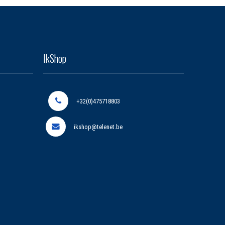
IkShop
+32(0)475718803
ikshop@telenet.be