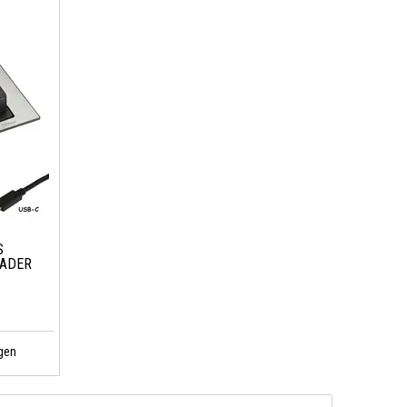
S
LADER
gen