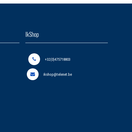
IkShop
+32(0)475718803
ikshop@telenet.be