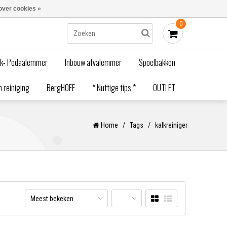
Blogs
Bestellen - €0,00
Inloggen
over cookies »
0
ak- Pedaalemmer
Inbouw afvalemmer
Spoelbakken
 reiniging
BergHOFF
* Nuttige tips *
OUTLET
Home
/
Tags
/
kalkreiniger
Meest bekeken