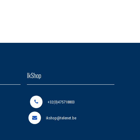
IkShop
+32(0)475718803
ikshop@telenet.be