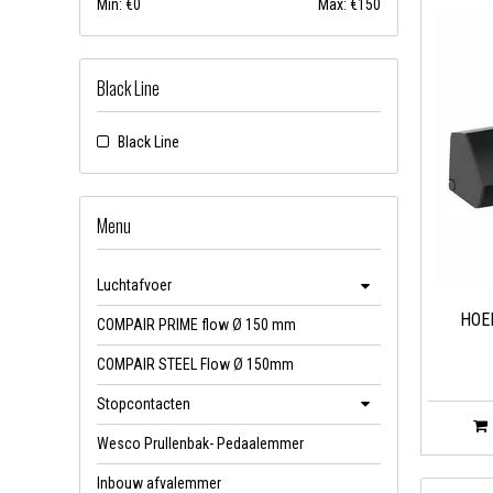
Min: €
0
Max: €
150
Black Line
Black Line
Menu
Luchtafvoer
HOE
COMPAIR PRIME flow Ø 150 mm
COMPAIR STEEL Flow Ø 150mm
Stopcontacten
Wesco Prullenbak- Pedaalemmer
Inbouw afvalemmer