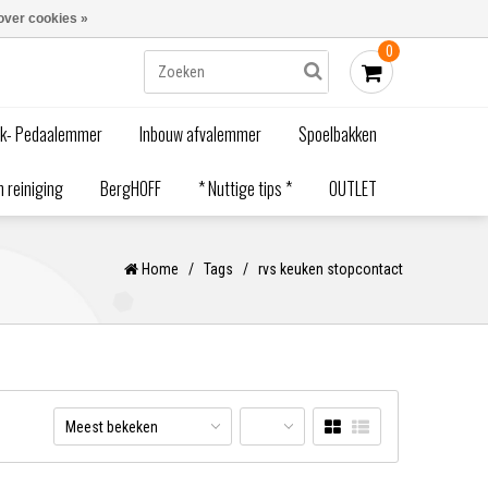
Blogs
Bestellen - €0,00
Inloggen
over cookies »
0
ak- Pedaalemmer
Inbouw afvalemmer
Spoelbakken
 reiniging
BergHOFF
* Nuttige tips *
OUTLET
Home
/
Tags
/
rvs keuken stopcontact
Meest bekeken