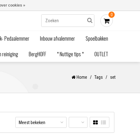
Blogs
Bestellen - €0,00
Inloggen
over cookies »
0
ak- Pedaalemmer
Inbouw afvalemmer
Spoelbakken
 reiniging
BergHOFF
* Nuttige tips *
OUTLET
Home
/
Tags
/
set
Meest bekeken