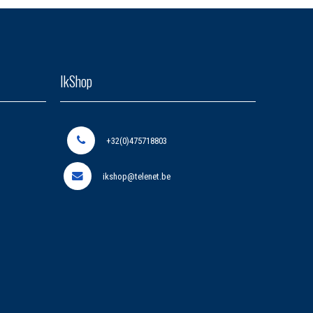
IkShop
+32(0)475718803
ikshop@telenet.be