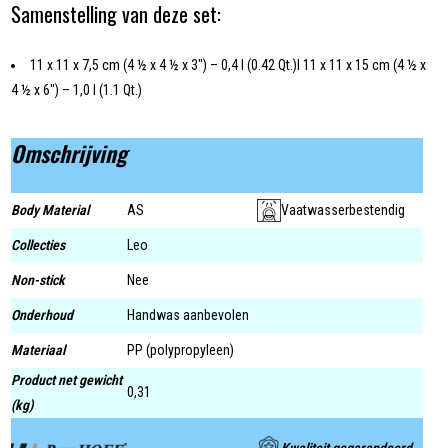
Samenstelling van deze set:
11 x 11 x 7,5 cm (4 ½ x 4 ½ x 3") – 0,4 l (0.42 Qt.)l 11 x 11 x 15 cm (4 ½ x
4 ½ x 6") – 1,0 l (1.1 Qt.)
Omschrijving
Body Material
AS
Vaatwasserbestendig
Collecties
Leo
Non-stick
Nee
Onderhoud
Handwas aanbevolen
Materiaal
PP (polypropyleen)
Product net gewicht
0,31
(kg)