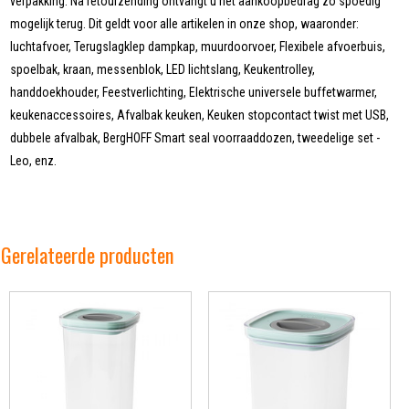
verpakking. Na retourzending ontvangt u het aankoopbedrag zo spoedig
mogelijk terug. Dit geldt voor alle artikelen in onze shop, waaronder:
luchtafvoer, Terugslagklep dampkap, muurdoorvoer, Flexibele afvoerbuis,
spoelbak, kraan, messenblok, LED lichtslang, Keukentrolley,
handdoekhouder, Feestverlichting, Elektrische universele buffetwarmer,
keukenaccessoires, Afvalbak keuken, Keuken stopcontact twist met USB,
dubbele afvalbak, BergHOFF Smart seal voorraaddozen, tweedelige set -
Leo, enz.
Gerelateerde producten