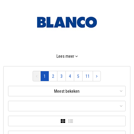
BLANCO is één van 's werelds vooraanstaande producenten van
Lees meer
exclusieve oplossingen voor de belangrijkste plaats in de keuken, de
spoelunit. BLANCO overtuigt reeds jarenlang met innovatie en kwaliteit
1
2
3
4
5
11
van het hoogste niveau.
Meest bekeken