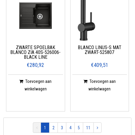
ZWARTE SPOELBAK
BLANCO LINUS-S MAT
BLANCO ZIA 40S-526006-
ZWART-525807
BLACK LINE
€280,92
€409,51
Toevoegen aan
Toevoegen aan
winkelwagen
winkelwagen
1
2
3
4
5
11