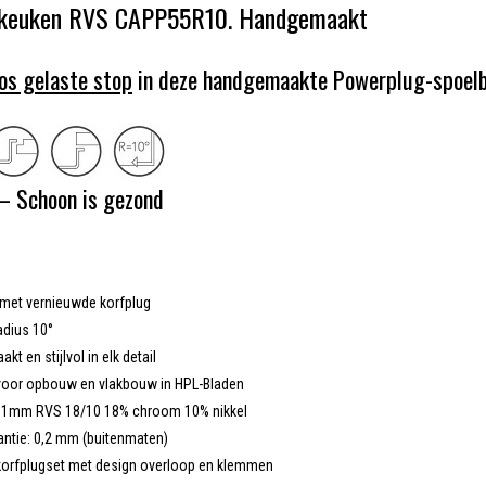
keuken RVS CAPP55R10. Handgemaakt
os gelaste stop
in deze handgemaakte Powerplug-spoelb
– Schoon is gezond
met vernieuwde korfplug
adius 10°
t en stijlvol in elk detail
voor opbouw en vlakbouw in HPL-Bladen
: 1mm RVS 18/10 18% chroom 10% nikkel
antie: 0,2 mm (buitenmaten)
 korfplugset met design overloop en klemmen