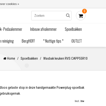
Blogs
Bestellen - €0,00
Inloggen
over cookies »
0
ak- Pedaalemmer
Inbouw afvalemmer
Spoelbakken
 reiniging
BergHOFF
* Nuttige tips *
OUTLET
Home
/
Spoelbakken
/
Wasbak keuken RVS CAPP55R10
dloos gelaste stop in deze handgemaakte Powerplug-spoelbak
 gebruiksgemak.
Incl. btw