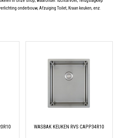
tikelen in onze shop, waaronder: luchtafvoer, Terugslagklep
rlichting onderbouw, Afzuiging Toilet, Kraan keuken, enz.
20R10
WASBAK KEUKEN RVS CAPP34R10