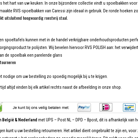
s het hart van uw keuken. In onze bijzondere collectie vindt u spoelbakken voor e
aakte RVS-spoelbakken van Caressi zijn ideaal in gebruik. De ronde hoeken zo
kt uitsluitend hoogwaardig roestvrij staal.
len spoeltafels kunnen met in de handel verkrijgbare onderhoudsproducten per
orgingsproduct te polijsten. Wij bevelen hiervoor RVS POLISH aan: het verwijder
van de spoelbak een parelende glans
tourneren
et nodige om uw bestelling zo spoedig mogelijk bij u te krijgen.
tijd altijd vinden bij elk artikel rechts naast de afbeelding in onze shop.
in België & Nederland
met UPS – Post NL – DPD – Bpost, dit is afhankelijk van he
en kunt u uw bestelling retourneren. Het artikel dient ongebruikt te zijn en, voor 