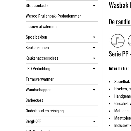
Wasbak 
Stopcontacten
Wesco Prullenbak- Pedaalemmer
De
randlo
Inbouw afvalemmer
Spoelbakken
Keukenkranen
Serie PP 
Keukenaccessoires
Informatie:
LED Verlichting
Terrasverwarmer
Spoelbak 
Hoeken, r
Wandschappen
Handgemaak
Barbecues
Geschikt 
Onderhoud en reiniging
Materiaal
Maattoler
BergHOFF
Inclusief