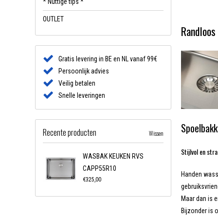
* Nuttige tips *
OUTLET
Randloos 
Gratis levering in BE en NL vanaf 99€
Persoonlijk advies
Veilig betalen
Snelle leveringen
Spoelbakk
Recente producten
Wissen
Stijlvol en str
WASBAK KEUKEN RVS
CAPP55R10
Handen wassen
€325,00
gebruiksvrien
Maar dan is e
Bijzonder is 