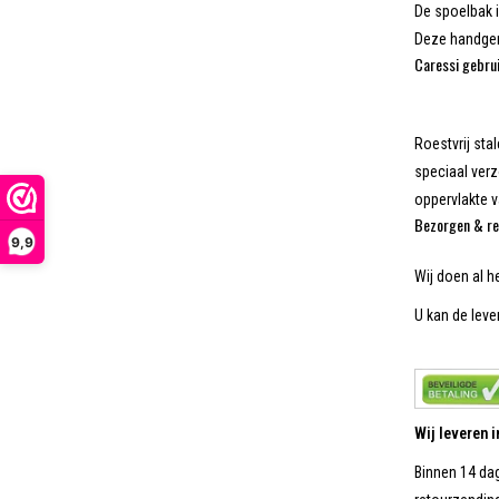
De spoelbak i
Deze handgem
Caressi gebrui
Roestvrij sta
speciaal verz
oppervlakte 
Bezorgen & re
9,9
Wij doen al h
U kan de lever
Wij leveren 
Binnen 14 dag