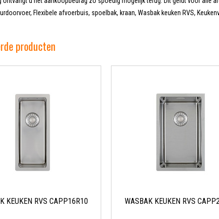
 ontvangt u het aankoopbedrag zo spoedig mogelijk terug. Dit geldt voor alle ar
doorvoer, Flexibele afvoerbuis, spoelbak, kraan, Wasbak keuken RVS, Keukenve
erde producten
K KEUKEN RVS CAPP16R10
WASBAK KEUKEN RVS CAPP