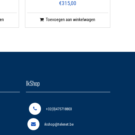
€315,00
en
Toevoegen aan winkelwagen
IkShop
+32(0)475718803
ikshop@telenet.be