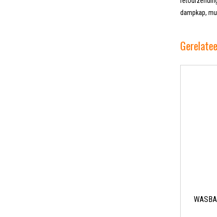
retourzending
dampkap, muur
Gerelate
WASBA