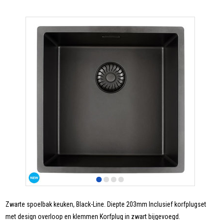
Zwarte spoelbak keuken, Black-Line. Diepte 203mm Inclusief korfplugset
met design overloop en klemmen Korfplug in zwart bijgevoegd.