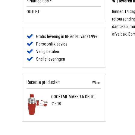
* Nuttige tips *
Wij leveren 
Binnen 14 dag
OUTLET
retourzending
dampkap, muur
afvalbak, Ba
Gratis levering in BE en NL vanaf 99€
Persoonlijk advies
Veilig betalen
Snelle leveringen
Recente producten
Wissen
COCKTAIL MAKER 5 DELIG
€14,10