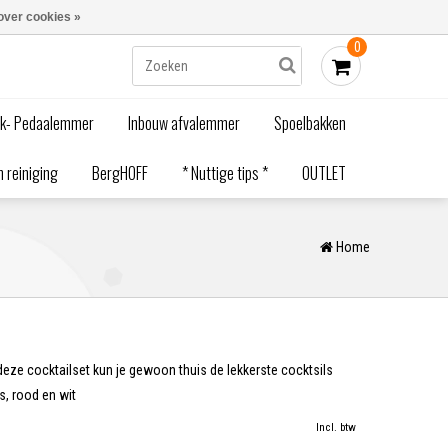
Blogs
Bestellen - €0,00
Inloggen
over cookies »
0
ak- Pedaalemmer
Inbouw afvalemmer
Spoelbakken
 reiniging
BergHOFF
* Nuttige tips *
OUTLET
Home
deze cocktailset kun je gewoon thuis de lekkerste cocktsils
js, rood en wit
Incl. btw