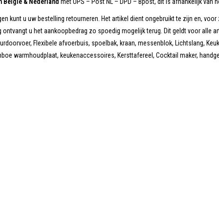
in België & Nederland
met UPS – Post NL – DPD – Bpost, dit is afhankelijk van he
en kunt u uw bestelling retourneren. Het artikel dient ongebruikt te zijn en, voor 
 ontvangt u het aankoopbedrag zo spoedig mogelijk terug. Dit geldt voor alle ar
doorvoer, Flexibele afvoerbuis, spoelbak, kraan, messenblok, Lichtslang, Keuk
mboe warmhoudplaat, keukenaccessoires, Kersttafereel, Cocktail maker, handg