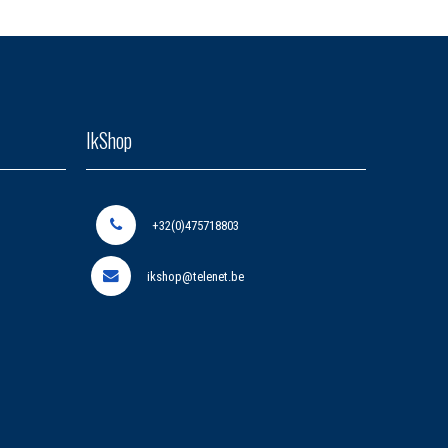
IkShop
+32(0)475718803
ikshop@telenet.be