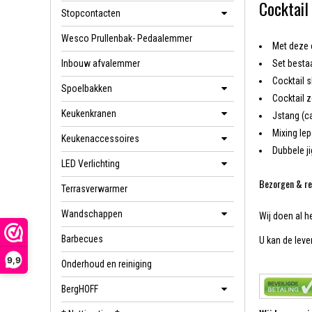
Cocktail 
Stopcontacten
Wesco Prullenbak- Pedaalemmer
Met deze 
Inbouw afvalemmer
Set bestaa
Cocktail 
Spoelbakken
Cocktail z
Keukenkranen
Jstang (c
Mixing lep
Keukenaccessoires
Dubbele ji
LED Verlichting
Bezorgen & re
Terrasverwarmer
Wandschappen
Wij doen al h
Barbecues
U kan de lever
9,9
Onderhoud en reiniging
BergHOFF