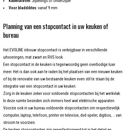
Kabeluitvoer:
zijdelings of onderzijde
Voor bladdiktes:
vanaf 9 mm
Planning van een stopcontact in uw keuken of
bureau
Het EVOLINE inbouw stopcontact is verkrijgbaar in verschillende
uitvoeringen, mat zwart en RVS look.
Een stopcontact in de keuken is tegenwoordig geen overbodige luxe
meer. Het is dan ook aan te raden bij het plaatsen van een nieuwe keuken
of bij de renovatie van uw bestaande keuken even stil te staan bij de
integratie van een stopcontact in uw keuken.
Zorg in de keuken zeker voor voldoende stopcontacten bij het werkvlak.
In deze ruimte bevinden zich immers heel wat elektrische apparaten.
Voorzie ook in uw bureau voldoende stopcontacten om respectievelijk
computer, laptop, telefoon, printer en televisie, dvd-speler, digibox, … van
stroom te voorzien.
De keuken stopcontacten zijn geperfectioneerd tot in het detail en