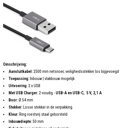
Omschrijving:
Aansluitkabel:
2500 mm netsnoer, veiligheidsstekker los bijgevoegd
Toepassing:
Inbouw | vlakbouw mogelijk
Uitvoering:
2 x USB
Met USB Charger:
2-voudig -
USB-A en USB-C, 5 V, 2,1 A
Boor:
Ø 54 mm
Stekker:
Losse stekker in de verpakking.
Kleur:
Ring roestvrij staal geborsteld
Inbouwdiepte:
50 mm