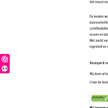
Het meest neu
De keuken wor
basisverlichti
Lichtflexibil
nissen en ba
Met zacht ver
ingesteld en
Bezorgen & re
9,9
Wij doen al h
U kan de lever
Wij leveren 