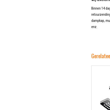
Binnen 14 dag
retourzending
dampkap, muur
enz.
Gerelate