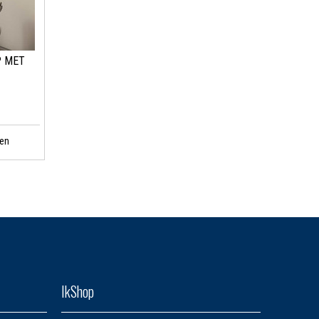
P MET
en
IkShop