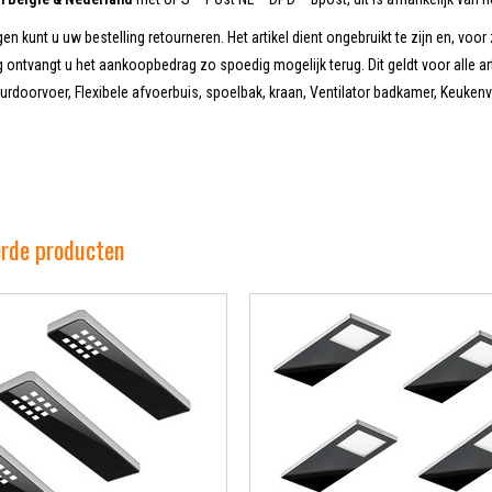
en kunt u uw bestelling retourneren. Het artikel dient ongebruikt te zijn en, voor 
 ontvangt u het aankoopbedrag zo spoedig mogelijk terug. Dit geldt voor alle ar
doorvoer, Flexibele afvoerbuis, spoelbak, kraan, Ventilator badkamer, Keukenv
erde producten