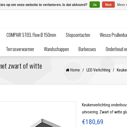
kies op om onze website te verbeteren. Is dat akkoord?
Ja
Nee
Meer 
COMPAIR STEEL Flow Ø 150mm
Stopcontacten
Wesco Prullenb
Terrasverwarmer
Wandschappen
Barbecues
Onderhoud en
met zwart of witte
Home
/
LED Verlichting
/
Keuken
Keukenverlichting onderbouw
uitvoering: Zwart of witte g
€180,69