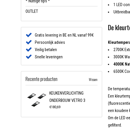
* Nuttige tips *
1 LED con
OUTLET
Uitbreidba
De kleurt
Gratis levering in BE en NL vanaf 99€
Persoonlijk advies
Kleurtemper
Veilig betalen
2700K Ext
Snelle leveringen
3000K Wa
4000K Nat
6500K Co
Recente producten
Wissen
De temperatuu
KEUKENVERLICHTING
Een kleurtemp
ONDERBOUW VETRO 3
(fluorescenti
€180,69
een koudere k
Om de LED een
gefilterd.