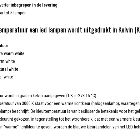
verter
inbegrepen in de levering
ar tot 5 lampen
emperatuur van led lampen wordt uitgedrukt in Kelvin (
atuur
ra warm white
rm white
ural white
ol white
r wordt in graden kelvin aangegeven (1 K = -273,15 °C).
eratuur van 3000 K staat voor een warme lichtkleur (halogeenlamp), waartegen 6
elamp) beschrijft. De kleurtemperatuur is van beslissende betekenis voor het ge
leurtint gekozen, in tegenstelling tot het woonbereik, dat met een warmere kleurt
 "warme" lichtkleur te geven, worden de blauwe kleuraandelen van het LED-licht 