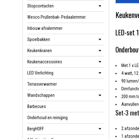
Stopcontacten
Keukenve
Wesco Prullenbak- Pedaalemmer
Inbouw afvalemmer
LED-set 
Spoelbakken
Onderbouw
Keukenkranen
Keukenaccessoires
Met 1 x L
LED Verlichting
4 watt, 12
90 lumen/
Terrasverwarmer
Dimfuncti
Wandschappen
200 mm to
Aanvullen
Barbecues
Set-3 met
Onderhoud en reiniging
2 afzonde
BergHOFF
1 afzonde