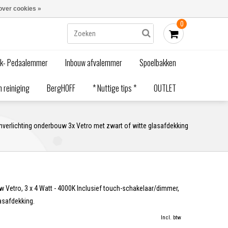
Blogs
Bestellen - €0,00
Inloggen
over cookies »
0
ak- Pedaalemmer
Inbouw afvalemmer
Spoelbakken
 reiniging
BergHOFF
* Nuttige tips *
OUTLET
verlichting onderbouw 3x Vetro met zwart of witte glasafdekking
 Vetro, 3 x 4 Watt - 4000K Inclusief touch-schakelaar/dimmer,
lasafdekking.
Incl. btw