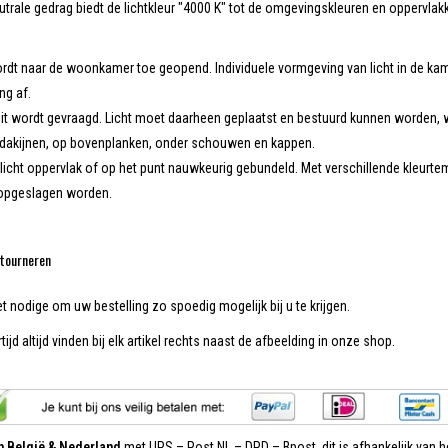
trale gedrag biedt de lichtkleur "4000 K" tot de omgevingskleuren en oppervlakken 
dt naar de woonkamer toe geopend. Individuele vormgeving van licht in de kam
ng af.
iteit wordt gevraagd. Licht moet daarheen geplaatst en bestuurd kunnen worden, 
ldakijnen, op bovenplanken, onder schouwen en kappen.
licht oppervlak of op het punt nauwkeurig gebundeld. Met verschillende kleurt
 opgeslagen worden.
tourneren
et nodige om uw bestelling zo spoedig mogelijk bij u te krijgen.
tijd altijd vinden bij elk artikel rechts naast de afbeelding in onze shop.
in België & Nederland
met UPS – Post NL – DPD – Bpost, dit is afhankelijk van he