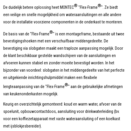
®
®
De duidelijk betere oplossing heet MONTEC
"Flex-Frame
". Ze biedt
een veilige en snelle mogelijkheid om wateraansluitingen en alle andere
voor de installatie voorziene componenten in de onderkast te monteren.
®
De basis van de "Flex-Frame
" is een montageframe, bestaande uit twee
bevestigingshoeken met een verschuifbaar middengedeelte. De
bevestiging via slobgaten maakt een traploze aanpassing mogelijk. Door
de klant beschikbaar gestelde wandschijven van de aansluitingen en
afvoeren kunnen stabiel en zonder moeite bevestigd worden. In het
bijzonder van voordeel: slobgaten in het middengedeelte van het perfecte
en uitgekiende inrichtingshulpmiddel maken een flexibele
®
lengteaanpassing van de "Flex-Frame
" aan de gebruikelijke afmetingen
van keukenonderkasten mogelijk.
Keurig en overzichtelijk gemonteerd: koud en warm water, afvoer van de
spoelunit, opbouwcontactdoos, aansluiting voor drinkwaterleiding (bv.
voor een koffiezetapparaat met vaste wateraansluiting of een koelkast
met ijsblokjesbereider).