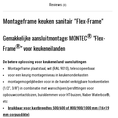
Reviews
(0)
Montageframe keuken sanitair "Flex-Frame"
®
Gemakkelijke aansluitmontage: MONTEC
"Flex-
®
Frame
" voor keukeneilanden
De betere oplossing voor keukeneiland-aansluitingen
Montageframe plaatstaal, wit (RAL 9010), telescopeerbaar.
voor een keurig montageniveau in keukenonderkasten
montagemogelijkheden voor in de handel verkrijgbare hoekventielen
(1/2", 3/8") in combinatie met wanschijven/persfittingen voor
opbouwcontactdozen, buisklemmen voor HT-buizen, Naber Waterbox®,
etc
bruikbaar voor kastbreedtes 500/600 of 800/900/1000 mm (16+19
mm corpusdikte)