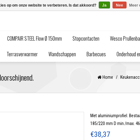
kies op om onze website te verbeteren. Is dat akkoord?
Ja
Nee
Meer 
COMPAIR STEEL Flow Ø 150mm
Stopcontacten
Wesco Prullenb
Terrasverwarmer
Wandschappen
Barbecues
Onderhoud en
oorschijnend.
Home
/
Keukenacc
Met aluminiumprofiel. Bestaa
185/220 mm D min./max. 46
€38,37