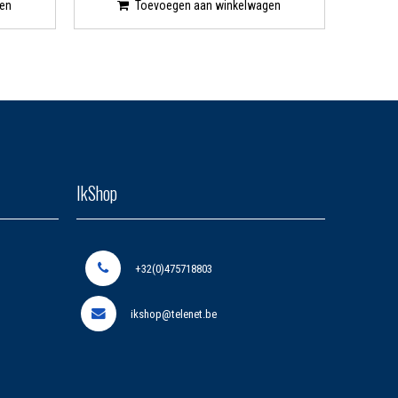
en
Toevoegen aan winkelwagen
IkShop
+32(0)475718803
ikshop@telenet.be