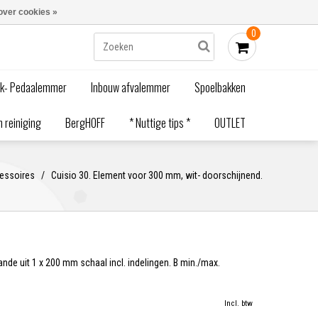
Blogs
Bestellen - €0,00
Inloggen
over cookies »
0
ak- Pedaalemmer
Inbouw afvalemmer
Spoelbakken
 reiniging
BergHOFF
* Nuttige tips *
OUTLET
essoires
/
Cuisio 30. Element voor 300 mm, wit- doorschijnend.
nde uit 1 x 200 mm schaal incl. indelingen. B min./max.
Incl. btw