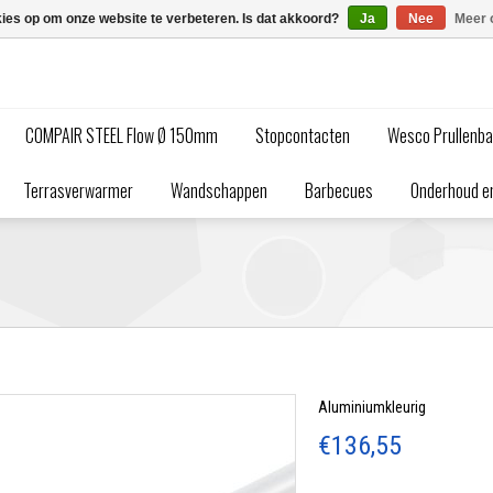
kies op om onze website te verbeteren. Is dat akkoord?
Ja
Nee
Meer 
COMPAIR STEEL Flow Ø 150mm
Stopcontacten
Wesco Prullenb
Terrasverwarmer
Wandschappen
Barbecues
Onderhoud en
Aluminiumkleurig
€136,55