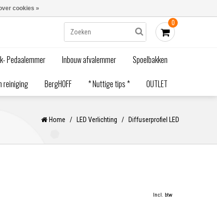
Blogs
Bestellen - €0,00
Inloggen
over cookies »
0
ak- Pedaalemmer
Inbouw afvalemmer
Spoelbakken
 reiniging
BergHOFF
* Nuttige tips *
OUTLET
Home
/
LED Verlichting
/
Diffuserprofiel LED
Incl. btw