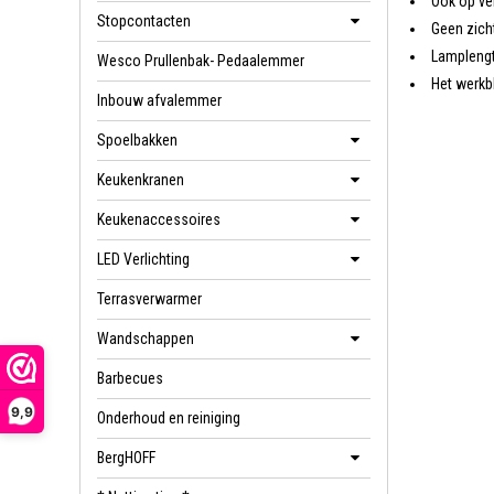
Ook op ve
Stopcontacten
Geen zich
Lampleng
Wesco Prullenbak- Pedaalemmer
Het werkb
Inbouw afvalemmer
Spoelbakken
Keukenkranen
Keukenaccessoires
LED Verlichting
Terrasverwarmer
Wandschappen
Barbecues
9,9
Onderhoud en reiniging
BergHOFF