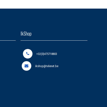
IkShop
+32(0)475718803
ikshop@telenet.be