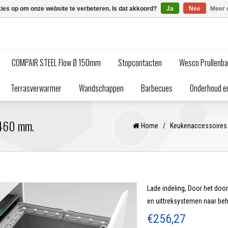
kies op om onze website te verbeteren. Is dat akkoord?
Ja
Nee
Meer 
COMPAIR STEEL Flow Ø 150mm
Stopcontacten
Wesco Prullenb
Terrasverwarmer
Wandschappen
Barbecues
Onderhoud en
 460 mm.
Home
/
Keukenaccessoires
Lade indeling, Door het do
en uittreksystemen naar be
€256,27