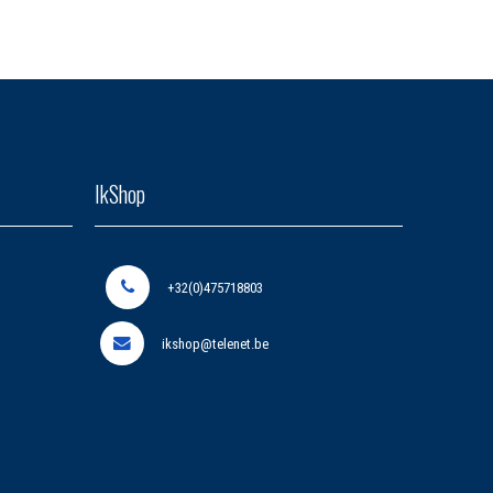
IkShop
+32(0)475718803
ikshop@telenet.be