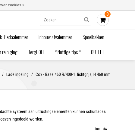
Blogs
Bestellen - €0,00
Inloggen
over cookies »
0
ak- Pedaalemmer
Inbouw afvalemmer
Spoelbakken
 reiniging
BergHOFF
* Nuttige tips *
OUTLET
/
Lade indeling
/
Cox - Base 460 R/400-1. lichtgrijs, H 460 mm.
ordachte systeem aan uitrustingselementen kunnen schuiflades
hoeven ingedeeld worden.
Incl. btw