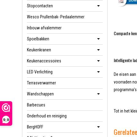
Stopcontacten
Wesco Prullenbak- Pedaalemmer
Inbouw afvalemmer
Compacte kenn
Spoelbakken
Keukenkranen
Intelligente l
Keukenaccessoires
LED Verlichting
De eisen aan
voorraden nog
Terrasverwarmer
programma’s 
Wandschappen
Barbecues
Tot in het kl
Onderhoud en reiniging
9,9
BergHOFF
Gerelate